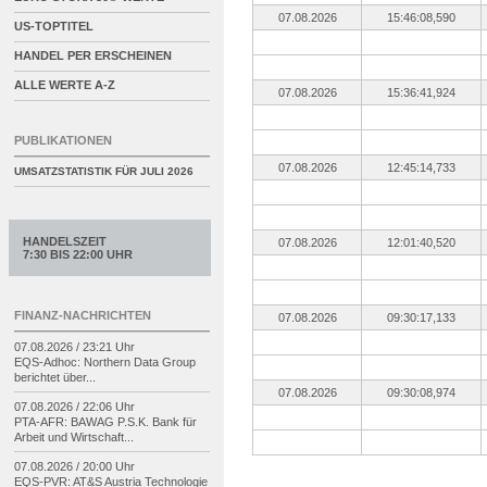
07.08.2026
15:46:08,590
US-TOPTITEL
HANDEL PER ERSCHEINEN
ALLE WERTE A-Z
07.08.2026
15:36:41,924
PUBLIKATIONEN
07.08.2026
12:45:14,733
UMSATZSTATISTIK FÜR
JULI 2026
HANDELSZEIT
07.08.2026
12:01:40,520
7:30 BIS 22:00 UHR
FINANZ-NACHRICHTEN
07.08.2026
09:30:17,133
07.08.2026 / 23:21 Uhr
EQS-
Adhoc: Northern Data Group
berichtet über...
07.08.2026
09:30:08,974
07.08.2026 / 22:06 Uhr
PTA-
AFR: BAWAG P.S.K. Bank für
Arbeit und Wirtschaft...
07.08.2026 / 20:00 Uhr
EQS-
PVR: AT&S Austria Technologie