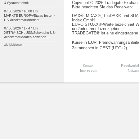
Copyright © 2026 Tradegate Excha
& Systemtechnik...
Bitte beachten Sie das
Regelwerk
07.08.2026 / 18:08 Uhr
DAX®, MDAX®, TecDAX® und SDAX® 
MÄRKTE EUROPA/
Etwas fester -
Index GmbH
US-
Arbeitsmarktbericht...
EURO STOXX®-Werte bezeichnet We
07.08.2026 / 17:47 Uhr
und/oder ihrer Lizenzgeber
XETRA-
SCHLUSS/
Schwache US-
TRADEGATE® ist eine eingetragene 
Arbeitsmarktdaten schieben...
Kurse in EUR; Fremdwährungsanleihe
alle Meldungen
Zeitangaben in CEST (UTC+2)
Kontakt
Regelwerk
Impressum
Nutzun