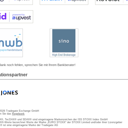
 Bank noch fehlen, sprechen Sie mit Ihrem Bankberater!
ationspartner
 2026 Tradegate Exchange GmbH
en Sie das
Regelwerk
, TecDAX® und SDAX® sind eingetragene Markenzeichen der ISS STOXX Index GmbH
-Werte bezeichnet Werte der Marke „EURO STOXX“ der STOXX Limited und/oder ihrer Lizenzgeber
ist eine eingetragene Marke der Tradegate AG