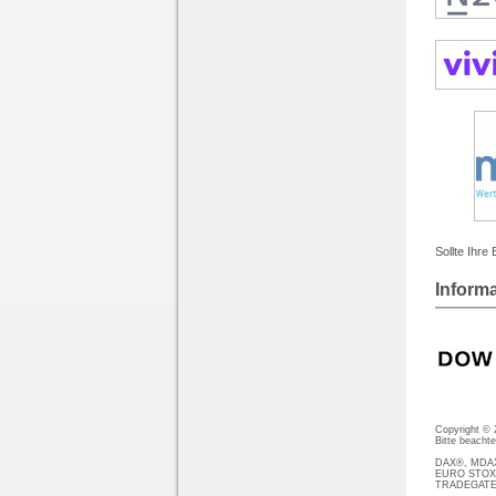
Sollte Ihre
Inform
Copyright ©
Bitte beacht
DAX®, MDAX®
EURO STOXX®
TRADEGATE® 