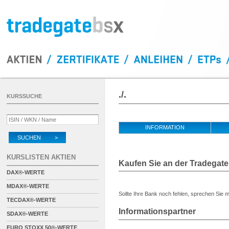
./.
KURSSUCHE
INFORMATION
SUCHEN >
KURSLISTEN AKTIEN
Kaufen Sie an der Tradegate
DAX®-WERTE
MDAX®-WERTE
Sollte Ihre Bank noch fehlen, sprechen Sie m
TECDAX®-WERTE
Informationspartner
SDAX®-WERTE
EURO STOXX 50®-WERTE