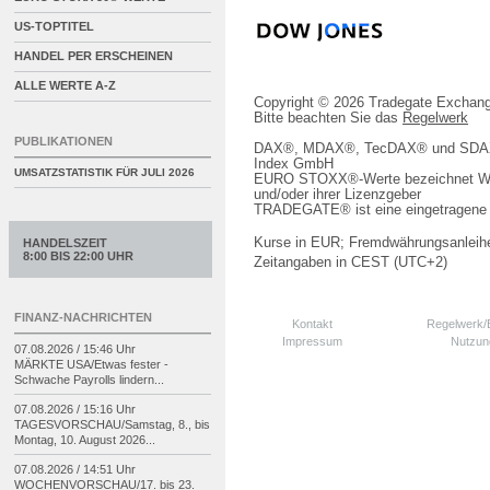
US-TOPTITEL
HANDEL PER ERSCHEINEN
ALLE WERTE A-Z
Copyright © 2026 Tradegate Excha
Bitte beachten Sie das
Regelwerk
PUBLIKATIONEN
DAX®, MDAX®, TecDAX® und SDAX® 
Index GmbH
UMSATZSTATISTIK FÜR
JULI 2026
EURO STOXX®-Werte bezeichnet We
und/oder ihrer Lizenzgeber
TRADEGATE® ist eine eingetragene 
Kurse in EUR; Fremdwährungsanleihe
HANDELSZEIT
8:00 BIS 22:00 UHR
Zeitangaben in CEST (UTC+2)
FINANZ-NACHRICHTEN
Kontakt
Regelwerk
Impressum
Nutzun
07.08.2026 / 15:46 Uhr
MÄRKTE USA/
Etwas fester -
Schwache Payrolls lindern...
07.08.2026 / 15:16 Uhr
TAGESVORSCHAU/
Samstag, 8., bis
Montag, 10. August 2026...
07.08.2026 / 14:51 Uhr
WOCHENVORSCHAU/
17. bis 23.