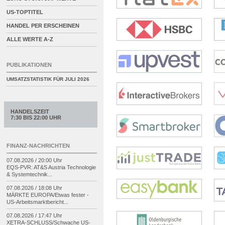
US-TOPTITEL
HANDEL PER ERSCHEINEN
ALLE WERTE A-Z
PUBLIKATIONEN
UMSATZSTATISTIK FÜR
JULI 2026
HANDELSZEIT
7:30 BIS 22:00 UHR
FINANZ-NACHRICHTEN
07.08.2026 / 20:00 Uhr
EQS-
PVR: AT&S Austria Technologie
& Systemtechnik...
07.08.2026 / 18:08 Uhr
MÄRKTE EUROPA/
Etwas fester -
US-
Arbeitsmarktbericht...
07.08.2026 / 17:47 Uhr
XETRA-
SCHLUSS/
Schwache US-