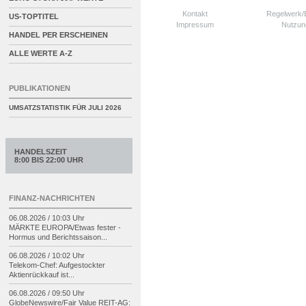
Kontakt
Regelwerk
US-TOPTITEL
Impressum
Nutzun
HANDEL PER ERSCHEINEN
ALLE WERTE A-Z
PUBLIKATIONEN
UMSATZSTATISTIK FÜR
JULI 2026
HANDELSZEIT
8:00 BIS 22:00 UHR
FINANZ-NACHRICHTEN
06.08.2026 / 10:03 Uhr
MÄRKTE EUROPA/
Etwas fester -
Hormus und Berichtssaison...
06.08.2026 / 10:02 Uhr
Telekom-
Chef: Aufgestockter
Aktienrückkauf ist...
06.08.2026 / 09:50 Uhr
GlobeNewswire/
Fair Value REIT-
AG: