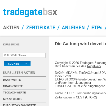
Die Gattung wird derzeit
KURSSUCHE
Copyright © 2026 Tradegate Excha
SUCHEN >
Bitte beachten Sie das
Regelwerk
KURSLISTEN AKTIEN
DAX®, MDAX®, TecDAX® und SDAX® 
Index GmbH
EURO STOXX®-Werte bezeichnet We
DAX®-WERTE
und/oder ihrer Lizenzgeber
TRADEGATE® ist eine eingetragene 
MDAX®-WERTE
TECDAX®-WERTE
Kurse in EUR; Fremdwährungsanleihe
Zeitangaben in CEST (UTC+2)
SDAX®-WERTE
EURO STOXX 50®-WERTE