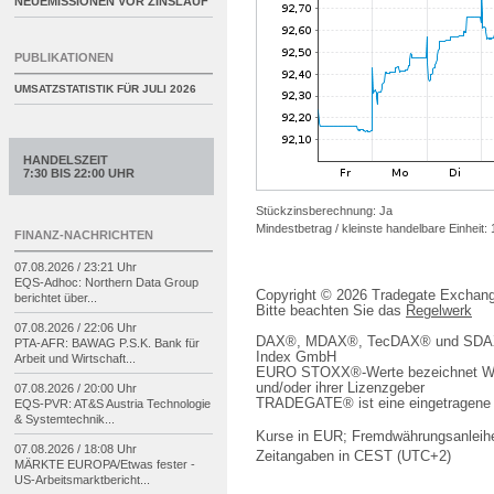
NEUEMISSIONEN VOR ZINSLAUF
PUBLIKATIONEN
UMSATZSTATISTIK FÜR
JULI 2026
HANDELSZEIT
7:30 BIS 22:00 UHR
Stückzinsberechnung: Ja
Mindestbetrag / kleinste handelbare Einheit:
FINANZ-NACHRICHTEN
07.08.2026 / 23:21 Uhr
EQS-
Adhoc: Northern Data Group
Copyright © 2026 Tradegate Excha
berichtet über...
Bitte beachten Sie das
Regelwerk
07.08.2026 / 22:06 Uhr
DAX®, MDAX®, TecDAX® und SDAX® 
PTA-
AFR: BAWAG P.S.K. Bank für
Index GmbH
Arbeit und Wirtschaft...
EURO STOXX®-Werte bezeichnet We
und/oder ihrer Lizenzgeber
07.08.2026 / 20:00 Uhr
TRADEGATE® ist eine eingetragene 
EQS-
PVR: AT&S Austria Technologie
& Systemtechnik...
Kurse in EUR; Fremdwährungsanleihe
07.08.2026 / 18:08 Uhr
Zeitangaben in CEST (UTC+2)
MÄRKTE EUROPA/
Etwas fester -
US-
Arbeitsmarktbericht...