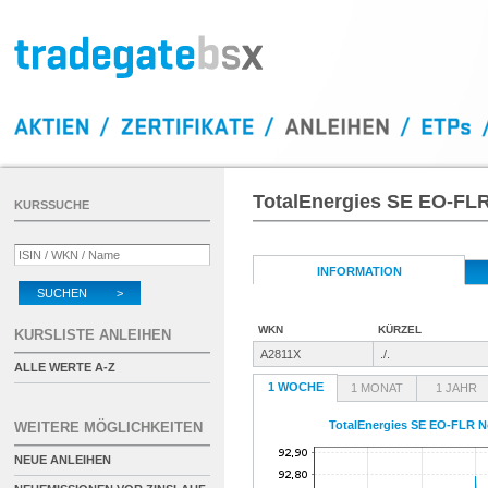
TotalEnergies SE EO-FLR
KURSSUCHE
INFORMATION
SUCHEN >
WKN
KÜRZEL
KURSLISTE ANLEIHEN
A2811X
./.
ALLE WERTE A-Z
1 WOCHE
1 MONAT
1 JAHR
TotalEnergies SE EO-FLR No
WEITERE MÖGLICHKEITEN
NEUE ANLEIHEN