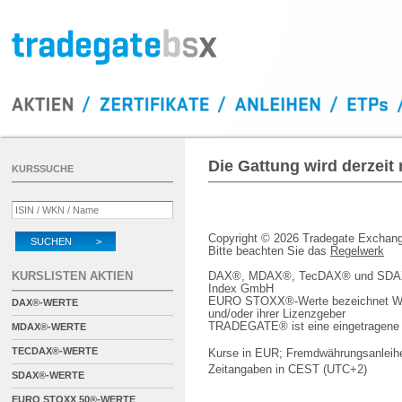
Die Gattung wird derzeit
KURSSUCHE
Copyright © 2026 Tradegate Excha
SUCHEN >
Bitte beachten Sie das
Regelwerk
KURSLISTEN AKTIEN
DAX®, MDAX®, TecDAX® und SDAX® 
Index GmbH
EURO STOXX®-Werte bezeichnet We
DAX®-WERTE
und/oder ihrer Lizenzgeber
TRADEGATE® ist eine eingetragene 
MDAX®-WERTE
TECDAX®-WERTE
Kurse in EUR; Fremdwährungsanleihe
Zeitangaben in CEST (UTC+2)
SDAX®-WERTE
EURO STOXX 50®-WERTE