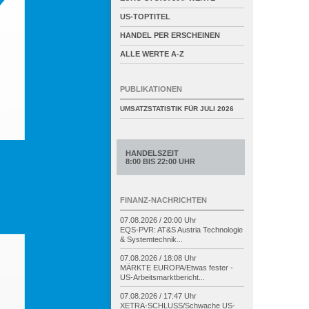
US-TOPTITEL
HANDEL PER ERSCHEINEN
ALLE WERTE A-Z
PUBLIKATIONEN
UMSATZSTATISTIK FÜR
JULI 2026
HANDELSZEIT
8:00 BIS 22:00 UHR
FINANZ-NACHRICHTEN
07.08.2026 / 20:00 Uhr
EQS-
PVR: AT&S Austria Technologie
& Systemtechnik...
07.08.2026 / 18:08 Uhr
MÄRKTE EUROPA/
Etwas fester -
US-
Arbeitsmarktbericht...
07.08.2026 / 17:47 Uhr
XETRA-
SCHLUSS/
Schwache US-