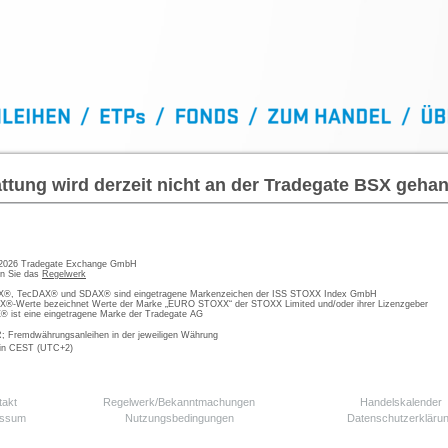
ttung wird derzeit nicht an der Tradegate BSX gehan
 2026 Tradegate Exchange GmbH
en Sie das
Regelwerk
, TecDAX® und SDAX® sind eingetragene Markenzeichen der ISS STOXX Index GmbH
-Werte bezeichnet Werte der Marke „EURO STOXX“ der STOXX Limited und/oder ihrer Lizenzgeber
ist eine eingetragene Marke der Tradegate AG
; Fremdwährungsanleihen in der jeweiligen Währung
 in CEST (UTC+2)
takt
Regelwerk/Bekanntmachungen
Handelskalender
essum
Nutzungsbedingungen
Datenschutzerkläru