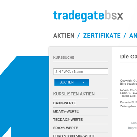
Die Ga
KURSSUCHE
Copyright ©
SUCHEN >
Bitte beacht
DAX®, MDAX®
EURO STOXX®
KURSLISTEN AKTIEN
TRADEGATE® 
Kurse in EUR
DAX®-WERTE
Zeitangaben
MDAX®-WERTE
TECDAX®-WERTE
Kon
SDAX®-WERTE
Impr
EURO STOXX 50®-WERTE