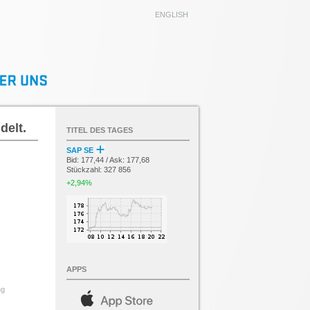
ENGLISH
delt.
TITEL DES TAGES
SAP SE
Bid: 177,44 / Ask: 177,68
Stückzahl: 327 856
+2,94%
APPS
ng