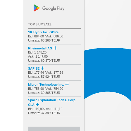
TOP 5 UMSATZ
SK Hynix Inc. GDRs
Bid: 884,00 / Ask: 886,00
Umsatz: 63 266 TEUR
Rheinmetall AG
Bid: 1 145,20
Ask: 1 147,00
Umsatz: 60 370 TEUR
SAP SE
Bid: 177,44 / Ask: 177,68
Umsatz: 57 924 TEUR
Micron Technology Inc.
Bid: 753,90 / Ask: 754,20
Umsatz: 39 865 TEUR
Space Exploration Techs. Corp.
Cl.A
Bid: 110,90 / Ask: 111,12
Umsatz: 37 399 TEUR