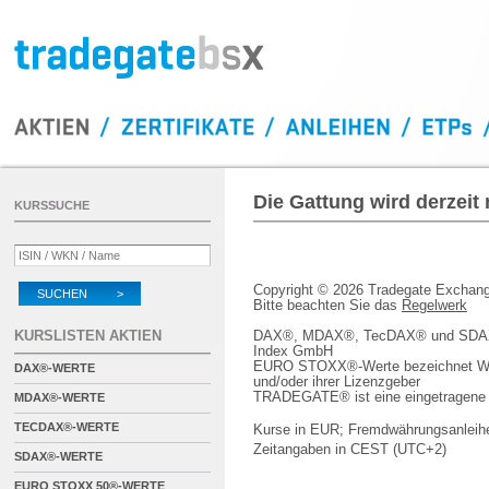
Die Gattung wird derzeit
KURSSUCHE
Copyright © 2026 Tradegate Excha
SUCHEN >
Bitte beachten Sie das
Regelwerk
KURSLISTEN AKTIEN
DAX®, MDAX®, TecDAX® und SDAX® 
Index GmbH
EURO STOXX®-Werte bezeichnet We
DAX®-WERTE
und/oder ihrer Lizenzgeber
TRADEGATE® ist eine eingetragene 
MDAX®-WERTE
TECDAX®-WERTE
Kurse in EUR; Fremdwährungsanleihe
Zeitangaben in CEST (UTC+2)
SDAX®-WERTE
EURO STOXX 50®-WERTE