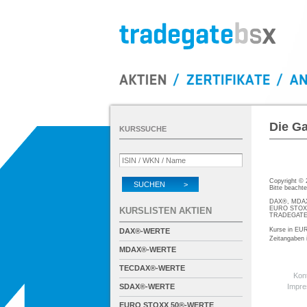
Die Ga
KURSSUCHE
Copyright ©
SUCHEN >
Bitte beacht
DAX®, MDAX®
EURO STOXX®
KURSLISTEN AKTIEN
TRADEGATE® 
Kurse in EUR
DAX®-WERTE
Zeitangaben
MDAX®-WERTE
TECDAX®-WERTE
Kon
SDAX®-WERTE
Impr
EURO STOXX 50®-WERTE