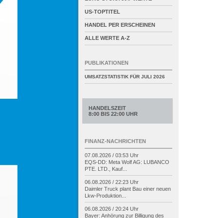
US-TOPTITEL
HANDEL PER ERSCHEINEN
ALLE WERTE A-Z
PUBLIKATIONEN
UMSATZSTATISTIK FÜR
JULI 2026
HANDELSZEIT
8:00 BIS 22:00 UHR
FINANZ-NACHRICHTEN
07.08.2026 / 03:53 Uhr
EQS-
DD: Meta Wolf AG: LUBANCO
PTE. LTD., Kauf...
06.08.2026 / 22:23 Uhr
Daimler Truck plant Bau einer neuen
Lkw-
Produktion...
06.08.2026 / 20:24 Uhr
Bayer: Anhörung zur Billigung des