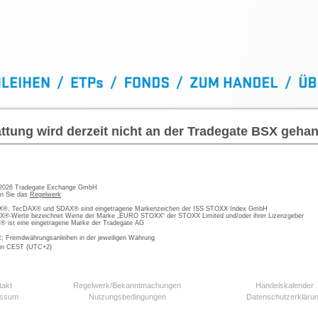
ttung wird derzeit nicht an der Tradegate BSX gehan
 2026 Tradegate Exchange GmbH
en Sie das
Regelwerk
, TecDAX® und SDAX® sind eingetragene Markenzeichen der ISS STOXX Index GmbH
-Werte bezeichnet Werte der Marke „EURO STOXX“ der STOXX Limited und/oder ihrer Lizenzgeber
ist eine eingetragene Marke der Tradegate AG
; Fremdwährungsanleihen in der jeweiligen Währung
 in CEST (UTC+2)
takt
Regelwerk/Bekanntmachungen
Handelskalender
essum
Nutzungsbedingungen
Datenschutzerkläru