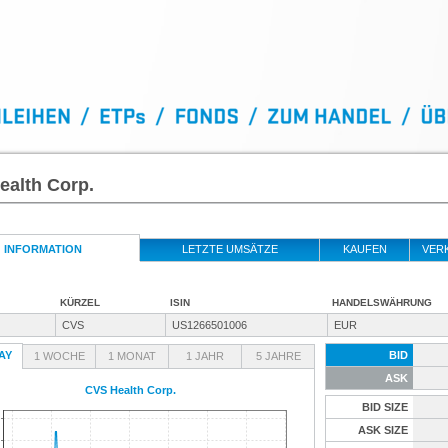
ealth Corp.
INFORMATION
LETZTE UMSÄTZE
KAUFEN
VER
KÜRZEL
ISIN
HANDELSWÄHRUNG
CVS
US1266501006
EUR
AY
BID
1 WOCHE
1 MONAT
1 JAHR
5 JAHRE
ASK
CVS Health Corp.
BID SIZE
ASK SIZE