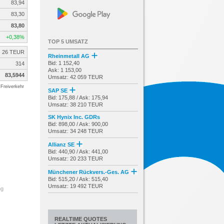
83,94
83,30
83,80
+0,38%
TOP 5 UMSATZ
26 TEUR
Rheinmetall AG
Bid: 1 152,40
314
Ask: 1 153,00
83,5944
Umsatz: 42 059 TEUR
Freiverkehr
SAP SE
Bid: 175,88 / Ask: 175,94
Umsatz: 38 210 TEUR
SK Hynix Inc. GDRs
Bid: 898,00 / Ask: 900,00
Umsatz: 34 248 TEUR
Allianz SE
Bid: 440,90 / Ask: 441,00
Umsatz: 20 233 TEUR
Münchener Rückvers.-Ges. AG
Bid: 515,20 / Ask: 515,40
Umsatz: 19 492 TEUR
ng
REALTIME QUOTES