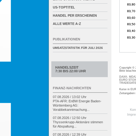
US-TOPTITEL
HANDEL PER ERSCHEINEN
ALLE WERTE A-Z
PUBLIKATIONEN
UMSATZSTATISTIK FÜR
JULI 2026
HANDELSZEIT
Copyright ©
Bitte beacht
7:30 BIS 22:00 UHR
DAX®, MDAX®
EURO STOXX®
TRADEGATE® 
FINANZ-NACHRICHTEN
Kurse in EUR
Zeitangaben
07.08.2026 / 13:02 Uhr
PTA-
AFR: EnBW Energie Baden-
Württemberg AG:
Kon
Vorabbekanntmachung...
Impr
07.08.2026 / 12:50 Uhr
Thyssenkrupp-
Aktionäre stimmen
für Abspaltung...
07.08.2026 / 12:39 Uhr