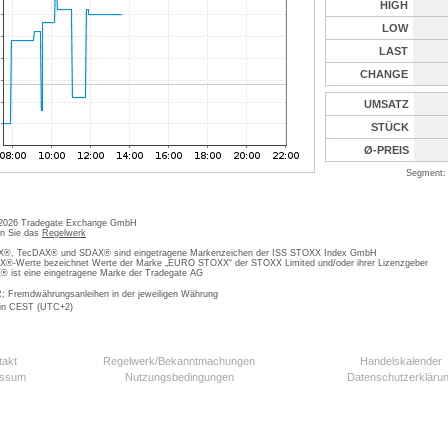
HIGH
LOW
LAST
CHANGE
UMSATZ
STÜCK
Ø-PREIS
Segment: 
 2026 Tradegate Exchange GmbH
en Sie das
Regelwerk
, TecDAX® und SDAX® sind eingetragene Markenzeichen der ISS STOXX Index GmbH
-Werte bezeichnet Werte der Marke „EURO STOXX“ der STOXX Limited und/oder ihrer Lizenzgeber
ist eine eingetragene Marke der Tradegate AG
; Fremdwährungsanleihen in der jeweiligen Währung
 in CEST (UTC+2)
takt
Regelwerk/Bekanntmachungen
Handelskalender
essum
Nutzungsbedingungen
Datenschutzerkläru