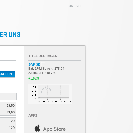
ENGLISH
TITEL DES TAGES
SAP SE
Bid: 175,88 / Ask: 175,94
Stückzahl: 216 720
KAUFEN
+1,92%
83,50
83,90
APPS
120
120