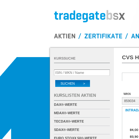
CVS H
KURSSUCHE
SUCHEN >
WKN
KURSLISTEN AKTIEN
859034
DAX®-WERTE
INTRAD
MDAX®-WERTE
TECDAX®-WERTE
SDAX®-WERTE
EURO STOXX 50®-WERTE