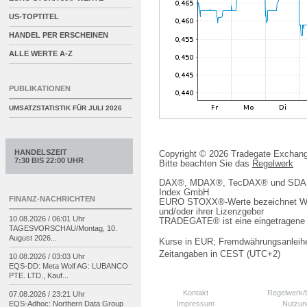
US-TOPTITEL
HANDEL PER ERSCHEINEN
ALLE WERTE A-Z
PUBLIKATIONEN
UMSATZSTATISTIK FÜR
JULI 2026
HANDELSZEIT
Copyright © 2026 Tradegate Excha
7:30 BIS 22:00 UHR
Bitte beachten Sie das
Regelwerk
DAX®, MDAX®, TecDAX® und SDAX® 
Index GmbH
FINANZ-NACHRICHTEN
EURO STOXX®-Werte bezeichnet We
und/oder ihrer Lizenzgeber
10.08.2026 / 06:01 Uhr
TRADEGATE® ist eine eingetragene 
TAGESVORSCHAU/
Montag, 10.
August 2026...
Kurse in EUR; Fremdwährungsanleihe
Zeitangaben in CEST (UTC+2)
10.08.2026 / 03:03 Uhr
EQS-
DD: Meta Wolf AG: LUBANCO
PTE. LTD., Kauf...
Kontakt
Regelwerk
07.08.2026 / 23:21 Uhr
Impressum
Nutzun
EQS-
Adhoc: Northern Data Group