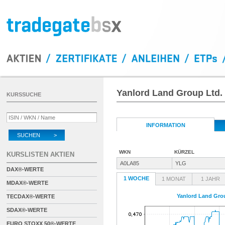
Yanlord Land Group Ltd.
KURSSUCHE
INFORMATION
SUCHEN >
WKN
KÜRZEL
KURSLISTEN AKTIEN
A0LA85
YLG
DAX®-WERTE
1 WOCHE
1 MONAT
1 JAHR
MDAX®-WERTE
Yanlord Land Gro
TECDAX®-WERTE
SDAX®-WERTE
EURO STOXX 50®-WERTE