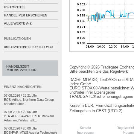
US-TOPTITEL
HANDEL PER ERSCHEINEN
ALLE WERTE A-Z
PUBLIKATIONEN
UMSATZSTATISTIK FÜR
JULI 2026
HANDELSZEIT
Copyright © 2026 Tradegate Excha
7:30 BIS 22:00 UHR
Bitte beachten Sie das
Regelwerk
DAX®, MDAX®, TecDAX® und SDAX® 
Index GmbH
FINANZ-NACHRICHTEN
EURO STOXX®-Werte bezeichnet We
und/oder ihrer Lizenzgeber
07.08.2026 / 23:21 Uhr
TRADEGATE® ist eine eingetragene 
EQS-
Adhoc: Northern Data Group
berichtet über...
Kurse in EUR; Fremdwährungsanleihe
Zeitangaben in CEST (UTC+2)
07.08.2026 / 22:06 Uhr
PTA-
AFR: BAWAG P.S.K. Bank für
Arbeit und Wirtschaft...
Kontakt
Regelwerk
07.08.2026 / 20:00 Uhr
Impressum
Nutzun
EQS-
PVR: AT&S Austria Technologie