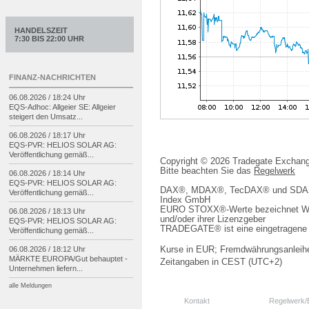
HANDELSZEIT
7:30 BIS 22:00 UHR
FINANZ-NACHRICHTEN
06.08.2026 / 18:24 Uhr
EQS-
Adhoc: Allgeier SE: Allgeier
steigert den Umsatz...
06.08.2026 / 18:17 Uhr
EQS-
PVR: HELIOS SOLAR AG:
Veröffentlichung gemäß...
Copyright © 2026 Tradegate Excha
Bitte beachten Sie das
Regelwerk
06.08.2026 / 18:14 Uhr
EQS-
PVR: HELIOS SOLAR AG:
DAX®, MDAX®, TecDAX® und SDAX® 
Veröffentlichung gemäß...
Index GmbH
EURO STOXX®-Werte bezeichnet We
06.08.2026 / 18:13 Uhr
und/oder ihrer Lizenzgeber
EQS-
PVR: HELIOS SOLAR AG:
TRADEGATE® ist eine eingetragene 
Veröffentlichung gemäß...
06.08.2026 / 18:12 Uhr
Kurse in EUR; Fremdwährungsanleihe
MÄRKTE EUROPA/
Gut behauptet -
Zeitangaben in CEST (UTC+2)
Unternehmen liefern...
alle Meldungen
Kontakt
Regelwerk