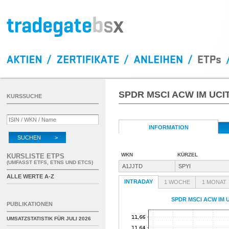
SPDR MSCI ACW IM UCI
KURSSUCHE
INFORMATION
SUCHEN >
WKN
KÜRZEL
KURSLISTE ETPS
(UMFASST ETFS, ETNS UND ETCS)
A1JJTD
SPYI
ALLE WERTE A-Z
INTRADAY
1 WOCHE
1 MONAT
SPDR MSCI ACW IM 
PUBLIKATIONEN
UMSATZSTATISTIK FÜR
JULI 2026