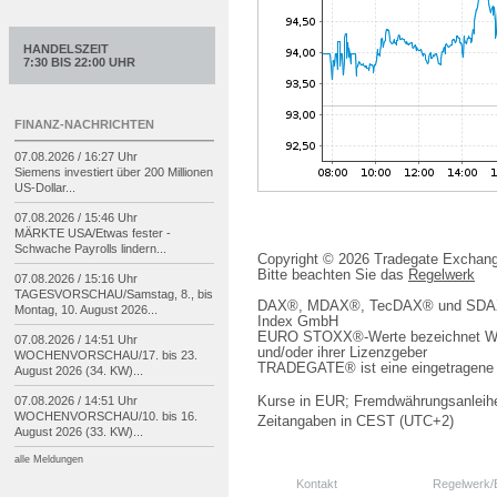
HANDELSZEIT
7:30 BIS 22:00 UHR
FINANZ-NACHRICHTEN
07.08.2026 / 16:27 Uhr
Siemens investiert über 200 Millionen
US-
Dollar...
07.08.2026 / 15:46 Uhr
MÄRKTE USA/
Etwas fester -
Schwache Payrolls lindern...
Copyright © 2026 Tradegate Excha
Bitte beachten Sie das
Regelwerk
07.08.2026 / 15:16 Uhr
TAGESVORSCHAU/
Samstag, 8., bis
DAX®, MDAX®, TecDAX® und SDAX® 
Montag, 10. August 2026...
Index GmbH
EURO STOXX®-Werte bezeichnet We
07.08.2026 / 14:51 Uhr
und/oder ihrer Lizenzgeber
WOCHENVORSCHAU/
17. bis 23.
TRADEGATE® ist eine eingetragene 
August 2026 (34. KW)...
07.08.2026 / 14:51 Uhr
Kurse in EUR; Fremdwährungsanleihe
WOCHENVORSCHAU/
10. bis 16.
Zeitangaben in CEST (UTC+2)
August 2026 (33. KW)...
alle Meldungen
Kontakt
Regelwerk