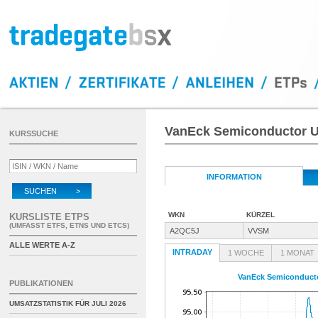
VanEck Semiconductor 
KURSSUCHE
INFORMATION
SUCHEN >
WKN
KÜRZEL
KURSLISTE ETPS
(UMFASST ETFS, ETNS UND ETCS)
A2QC5J
VVSM
ALLE WERTE A-Z
INTRADAY
1 WOCHE
1 MONAT
VanEck Semiconduct
PUBLIKATIONEN
UMSATZSTATISTIK FÜR
JULI 2026