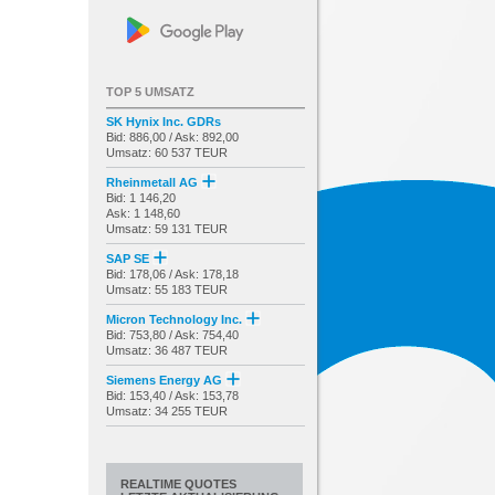
TOP 5 UMSATZ
SK Hynix Inc. GDRs
Bid: 886,00 / Ask: 892,00
Umsatz: 60 537 TEUR
Rheinmetall AG
Bid: 1 146,20
Ask: 1 148,60
Umsatz: 59 131 TEUR
SAP SE
Bid: 178,06 / Ask: 178,18
Umsatz: 55 183 TEUR
Micron Technology Inc.
Bid: 753,80 / Ask: 754,40
Umsatz: 36 487 TEUR
Siemens Energy AG
Bid: 153,40 / Ask: 153,78
Umsatz: 34 255 TEUR
REALTIME QUOTES