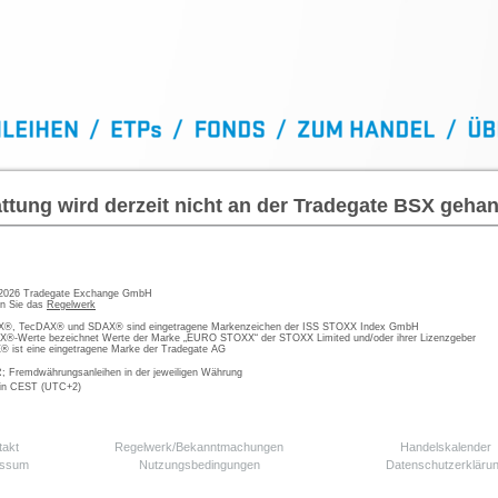
ttung wird derzeit nicht an der Tradegate BSX gehan
 2026 Tradegate Exchange GmbH
en Sie das
Regelwerk
, TecDAX® und SDAX® sind eingetragene Markenzeichen der ISS STOXX Index GmbH
-Werte bezeichnet Werte der Marke „EURO STOXX“ der STOXX Limited und/oder ihrer Lizenzgeber
ist eine eingetragene Marke der Tradegate AG
; Fremdwährungsanleihen in der jeweiligen Währung
 in CEST (UTC+2)
takt
Regelwerk/Bekanntmachungen
Handelskalender
essum
Nutzungsbedingungen
Datenschutzerkläru