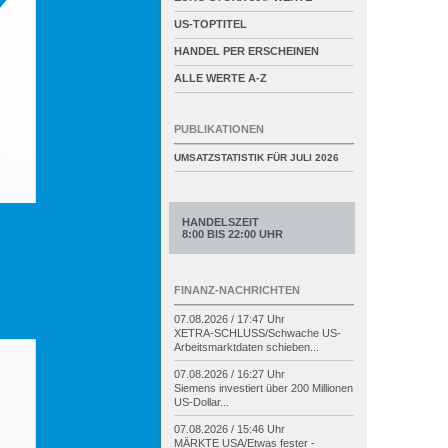
US-TOPTITEL
HANDEL PER ERSCHEINEN
ALLE WERTE A-Z
PUBLIKATIONEN
UMSATZSTATISTIK FÜR
JULI 2026
HANDELSZEIT
8:00 BIS 22:00 UHR
FINANZ-NACHRICHTEN
07.08.2026 / 17:47 Uhr
XETRA-
SCHLUSS/
Schwache US-
Arbeitsmarktdaten schieben...
07.08.2026 / 16:27 Uhr
Siemens investiert über 200 Millionen
US-
Dollar...
07.08.2026 / 15:46 Uhr
MÄRKTE USA/
Etwas fester -