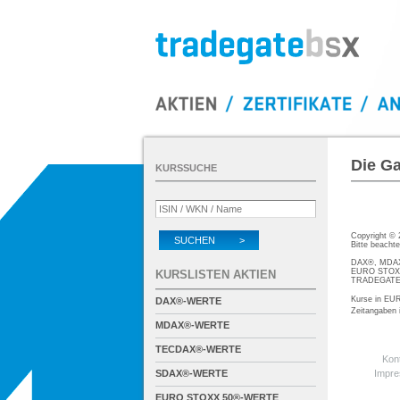
Die Ga
KURSSUCHE
Copyright ©
SUCHEN >
Bitte beacht
DAX®, MDAX®
EURO STOXX®
KURSLISTEN AKTIEN
TRADEGATE® 
Kurse in EUR
DAX®-WERTE
Zeitangaben
MDAX®-WERTE
TECDAX®-WERTE
Kon
SDAX®-WERTE
Impr
EURO STOXX 50®-WERTE