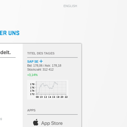
ENGLISH
delt.
TITEL DES TAGES
SAP SE
Bid: 178,06 / Ask: 178,18
Stückzahl: 312 412
+3,14%
APPS
ng