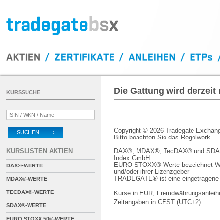
Die Gattung wird derzeit
KURSSUCHE
Copyright © 2026 Tradegate Excha
SUCHEN >
Bitte beachten Sie das
Regelwerk
KURSLISTEN AKTIEN
DAX®, MDAX®, TecDAX® und SDAX® 
Index GmbH
EURO STOXX®-Werte bezeichnet We
DAX®-WERTE
und/oder ihrer Lizenzgeber
TRADEGATE® ist eine eingetragene 
MDAX®-WERTE
TECDAX®-WERTE
Kurse in EUR; Fremdwährungsanleihe
Zeitangaben in CEST (UTC+2)
SDAX®-WERTE
EURO STOXX 50®-WERTE