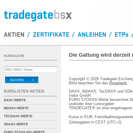
Die Gattung wird derzeit
KURSSUCHE
Copyright © 2026 Tradegate Excha
SUCHEN >
Bitte beachten Sie das
Regelwerk
KURSLISTEN AKTIEN
DAX®, MDAX®, TecDAX® und SDAX® 
Index GmbH
EURO STOXX®-Werte bezeichnet We
DAX®-WERTE
und/oder ihrer Lizenzgeber
TRADEGATE® ist eine eingetragene 
MDAX®-WERTE
TECDAX®-WERTE
Kurse in EUR; Fremdwährungsanleihe
Zeitangaben in CEST (UTC+2)
SDAX®-WERTE
EURO STOXX 50®-WERTE