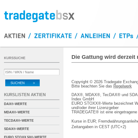
Die Gattung wird derzeit
KURSSUCHE
Copyright © 2026 Tradegate Excha
SUCHEN >
Bitte beachten Sie das
Regelwerk
KURSLISTEN AKTIEN
DAX®, MDAX®, TecDAX® und SDAX® 
Index GmbH
EURO STOXX®-Werte bezeichnet We
DAX®-WERTE
und/oder ihrer Lizenzgeber
TRADEGATE® ist eine eingetragene 
MDAX®-WERTE
TECDAX®-WERTE
Kurse in EUR; Fremdwährungsanleihe
Zeitangaben in CEST (UTC+2)
SDAX®-WERTE
EURO STOXX 50®-WERTE