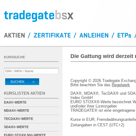
Die Gattung wird derzeit
KURSSUCHE
Copyright © 2026 Tradegate Excha
SUCHEN >
Bitte beachten Sie das
Regelwerk
KURSLISTEN AKTIEN
DAX®, MDAX®, TecDAX® und SDAX® 
Index GmbH
EURO STOXX®-Werte bezeichnet We
DAX®-WERTE
und/oder ihrer Lizenzgeber
TRADEGATE® ist eine eingetragene 
MDAX®-WERTE
TECDAX®-WERTE
Kurse in EUR; Fremdwährungsanleihe
Zeitangaben in CEST (UTC+2)
SDAX®-WERTE
EURO STOXX 50®-WERTE