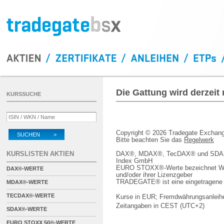
Die Gattung wird derzeit
KURSSUCHE
Copyright © 2026 Tradegate Excha
SUCHEN >
Bitte beachten Sie das
Regelwerk
KURSLISTEN AKTIEN
DAX®, MDAX®, TecDAX® und SDAX® 
Index GmbH
EURO STOXX®-Werte bezeichnet We
DAX®-WERTE
und/oder ihrer Lizenzgeber
TRADEGATE® ist eine eingetragene 
MDAX®-WERTE
TECDAX®-WERTE
Kurse in EUR; Fremdwährungsanleihe
Zeitangaben in CEST (UTC+2)
SDAX®-WERTE
EURO STOXX 50®-WERTE