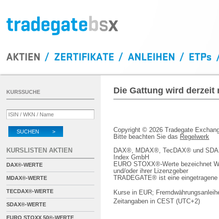
Die Gattung wird derzeit
KURSSUCHE
Copyright © 2026 Tradegate Excha
SUCHEN >
Bitte beachten Sie das
Regelwerk
KURSLISTEN AKTIEN
DAX®, MDAX®, TecDAX® und SDAX® 
Index GmbH
EURO STOXX®-Werte bezeichnet We
DAX®-WERTE
und/oder ihrer Lizenzgeber
TRADEGATE® ist eine eingetragene 
MDAX®-WERTE
TECDAX®-WERTE
Kurse in EUR; Fremdwährungsanleihe
Zeitangaben in CEST (UTC+2)
SDAX®-WERTE
EURO STOXX 50®-WERTE