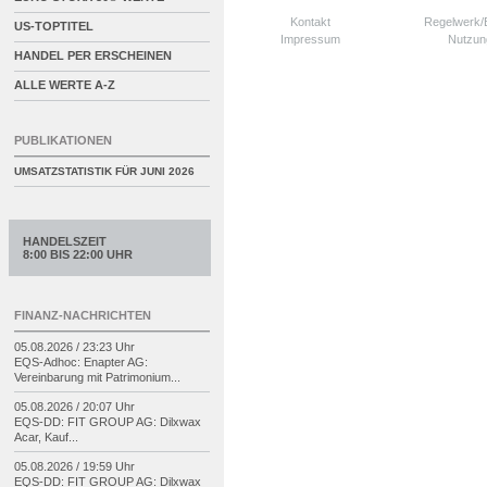
Kontakt
Regelwerk
US-TOPTITEL
Impressum
Nutzun
HANDEL PER ERSCHEINEN
ALLE WERTE A-Z
PUBLIKATIONEN
UMSATZSTATISTIK FÜR
JUNI 2026
HANDELSZEIT
8:00 BIS 22:00 UHR
FINANZ-NACHRICHTEN
05.08.2026 / 23:23 Uhr
EQS-
Adhoc: Enapter AG:
Vereinbarung mit Patrimonium...
05.08.2026 / 20:07 Uhr
EQS-
DD: FIT GROUP AG: Dilxwax
Acar, Kauf...
05.08.2026 / 19:59 Uhr
EQS-
DD: FIT GROUP AG: Dilxwax