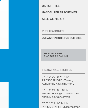
US-TOPTITEL
HANDEL PER ERSCHEINEN
ALLE WERTE A-Z
PUBLIKATIONEN
UMSATZSTATISTIK FÜR
JULI 2026
HANDELSZEIT
8:00 BIS 22:00 UHR
FINANZ-NACHRICHTEN
07.08.2026 / 06:31 Uhr
PRESSESPIEGEL/
Zinsen,
Konjunktur, Kapitalmärkte,...
07.08.2026 / 06:30 Uhr
Mobimo Holding AG: Mobimo mit
operativ starkem ersten...
07.08.2026 / 06:24 Uhr
PRESSESPIEGEL/
Unternehmen...