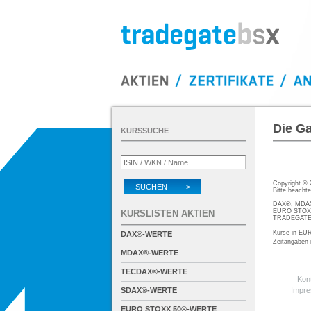
Die Ga
KURSSUCHE
Copyright ©
SUCHEN >
Bitte beacht
DAX®, MDAX®
EURO STOXX®
KURSLISTEN AKTIEN
TRADEGATE® 
Kurse in EUR
DAX®-WERTE
Zeitangaben
MDAX®-WERTE
TECDAX®-WERTE
Kon
SDAX®-WERTE
Impr
EURO STOXX 50®-WERTE