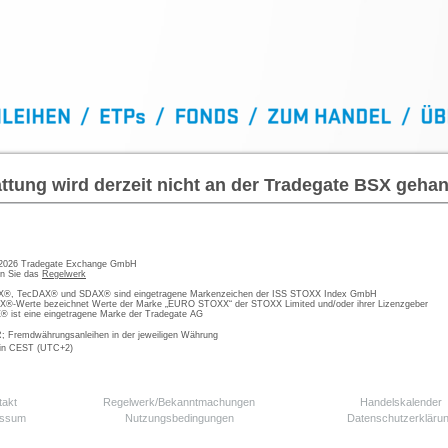
ttung wird derzeit nicht an der Tradegate BSX gehan
 2026 Tradegate Exchange GmbH
en Sie das
Regelwerk
, TecDAX® und SDAX® sind eingetragene Markenzeichen der ISS STOXX Index GmbH
-Werte bezeichnet Werte der Marke „EURO STOXX“ der STOXX Limited und/oder ihrer Lizenzgeber
ist eine eingetragene Marke der Tradegate AG
; Fremdwährungsanleihen in der jeweiligen Währung
 in CEST (UTC+2)
takt
Regelwerk/Bekanntmachungen
Handelskalender
essum
Nutzungsbedingungen
Datenschutzerkläru