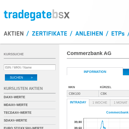
Commerzbank AG
KURSSUCHE
INFORMATION
SUCHEN >
WKN
KÜRZEL
KURSLISTEN AKTIEN
CBK100
CBK
DAX®-WERTE
INTRADAY
1 WOCHE
1 MONAT
MDAX®-WERTE
Commerzbank
TECDAX®-WERTE
SDAX®-WERTE
EURO STOXX 50®-WERTE