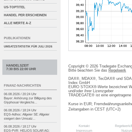
US-TOPTITEL
HANDEL PER ERSCHEINEN
ALLE WERTE A-Z
PUBLIKATIONEN
UMSATZSTATISTIK FÜR
JULI 2026
HANDELSZEIT
Copyright © 2026 Tradegate Excha
7:30 BIS 22:00 UHR
Bitte beachten Sie das
Regelwerk
DAX®, MDAX®, TecDAX® und SDAX® 
Index GmbH
FINANZ-NACHRICHTEN
EURO STOXX®-Werte bezeichnet We
und/oder ihrer Lizenzgeber
06.08.2026 / 20:24 Uhr
TRADEGATE® ist eine eingetragene 
Bayer: Anhörung zur Billigung des
Glyphosat-
Vergleichs...
Kurse in EUR; Fremdwährungsanleihe
Zeitangaben in CEST (UTC+2)
06.08.2026 / 18:24 Uhr
EQS-
Adhoc: Allgeier SE: Allgeier
steigert den Umsatz...
Kontakt
Regelwerk
06.08.2026 / 18:17 Uhr
Impressum
Nutzun
EQS-
PVR: HELIOS SOLAR AG: