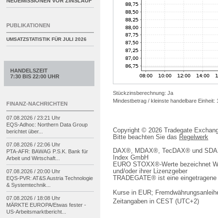
NEUEMISSIONEN VOR ZINSLAUF
PUBLIKATIONEN
UMSATZSTATISTIK FÜR
JULI 2026
HANDELSZEIT
7:30 BIS 22:00 UHR
Stückzinsberechnung: Ja
Mindestbetrag / kleinste handelbare Einheit:
FINANZ-NACHRICHTEN
07.08.2026 / 23:21 Uhr
EQS-
Adhoc: Northern Data Group
Copyright © 2026 Tradegate Excha
berichtet über...
Bitte beachten Sie das
Regelwerk
07.08.2026 / 22:06 Uhr
DAX®, MDAX®, TecDAX® und SDAX® 
PTA-
AFR: BAWAG P.S.K. Bank für
Index GmbH
Arbeit und Wirtschaft...
EURO STOXX®-Werte bezeichnet We
und/oder ihrer Lizenzgeber
07.08.2026 / 20:00 Uhr
TRADEGATE® ist eine eingetragene 
EQS-
PVR: AT&S Austria Technologie
& Systemtechnik...
Kurse in EUR; Fremdwährungsanleihe
07.08.2026 / 18:08 Uhr
Zeitangaben in CEST (UTC+2)
MÄRKTE EUROPA/
Etwas fester -
US-
Arbeitsmarktbericht...