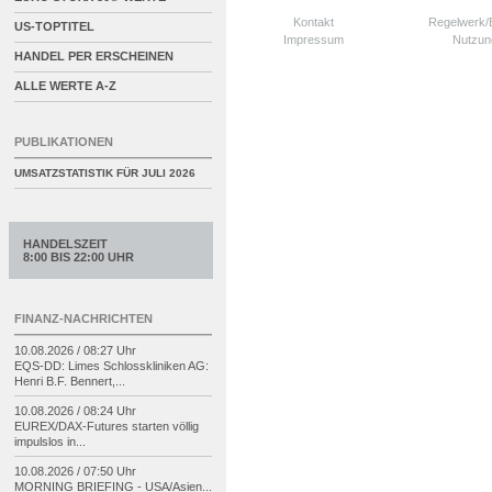
Kontakt
Regelwerk
US-TOPTITEL
Impressum
Nutzun
HANDEL PER ERSCHEINEN
ALLE WERTE A-Z
PUBLIKATIONEN
UMSATZSTATISTIK FÜR
JULI 2026
HANDELSZEIT
8:00 BIS 22:00 UHR
FINANZ-NACHRICHTEN
10.08.2026 / 08:27 Uhr
EQS-
DD: Limes Schlosskliniken AG:
Henri B.F. Bennert,...
10.08.2026 / 08:24 Uhr
EUREX/
DAX-
Futures starten völlig
impulslos in...
10.08.2026 / 07:50 Uhr
MORNING BRIEFING -
USA/
Asien...