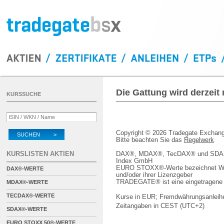
Die Gattung wird derzeit
KURSSUCHE
Copyright © 2026 Tradegate Excha
SUCHEN >
Bitte beachten Sie das
Regelwerk
KURSLISTEN AKTIEN
DAX®, MDAX®, TecDAX® und SDAX® 
Index GmbH
EURO STOXX®-Werte bezeichnet We
DAX®-WERTE
und/oder ihrer Lizenzgeber
TRADEGATE® ist eine eingetragene 
MDAX®-WERTE
TECDAX®-WERTE
Kurse in EUR; Fremdwährungsanleihe
Zeitangaben in CEST (UTC+2)
SDAX®-WERTE
EURO STOXX 50®-WERTE