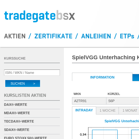
SpielVGG Unterhaching
KURSSUCHE
INFORMATION
SUCHEN >
WKN
KÜRZEL
KURSLISTEN AKTIEN
A2TR91
S6P
DAX®-WERTE
INTRADAY
1 WOCHE
1 MONAT
MDAX®-WERTE
SpielVGG Unterhach
TECDAX®-WERTE
SDAX®-WERTE
EURO STOXX 50®-WERTE