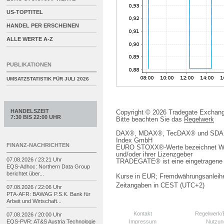
US-TOPTITEL
HANDEL PER ERSCHEINEN
ALLE WERTE A-Z
PUBLIKATIONEN
UMSATZSTATISTIK FÜR
JULI 2026
HANDELSZEIT
Copyright © 2026 Tradegate Excha
7:30 BIS 22:00 UHR
Bitte beachten Sie das
Regelwerk
DAX®, MDAX®, TecDAX® und SDAX® 
Index GmbH
FINANZ-NACHRICHTEN
EURO STOXX®-Werte bezeichnet We
und/oder ihrer Lizenzgeber
07.08.2026 / 23:21 Uhr
TRADEGATE® ist eine eingetragene 
EQS-
Adhoc: Northern Data Group
berichtet über...
Kurse in EUR; Fremdwährungsanleihe
Zeitangaben in CEST (UTC+2)
07.08.2026 / 22:06 Uhr
PTA-
AFR: BAWAG P.S.K. Bank für
Arbeit und Wirtschaft...
Kontakt
Regelwerk
07.08.2026 / 20:00 Uhr
Impressum
Nutzun
EQS-
PVR: AT&S Austria Technologie