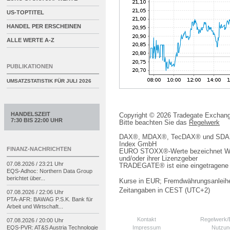
US-TOPTITEL
HANDEL PER ERSCHEINEN
ALLE WERTE A-Z
PUBLIKATIONEN
UMSATZSTATISTIK FÜR
JULI 2026
HANDELSZEIT
Copyright © 2026 Tradegate Excha
7:30 BIS 22:00 UHR
Bitte beachten Sie das
Regelwerk
DAX®, MDAX®, TecDAX® und SDAX® 
Index GmbH
FINANZ-NACHRICHTEN
EURO STOXX®-Werte bezeichnet We
und/oder ihrer Lizenzgeber
07.08.2026 / 23:21 Uhr
TRADEGATE® ist eine eingetragene 
EQS-
Adhoc: Northern Data Group
berichtet über...
Kurse in EUR; Fremdwährungsanleihe
Zeitangaben in CEST (UTC+2)
07.08.2026 / 22:06 Uhr
PTA-
AFR: BAWAG P.S.K. Bank für
Arbeit und Wirtschaft...
Kontakt
Regelwerk
07.08.2026 / 20:00 Uhr
Impressum
Nutzun
EQS-
PVR: AT&S Austria Technologie