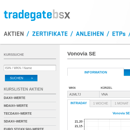
Vonovia SE
KURSSUCHE
INFORMATION
SUCHEN >
WKN
KÜRZEL
KURSLISTEN AKTIEN
A1ML7J
VNA
DAX®-WERTE
INTRADAY
1 WOCHE
1 MONAT
MDAX®-WERTE
Vonovia SE
TECDAX®-WERTE
SDAX®-WERTE
EURO STOXX 50®-WERTE