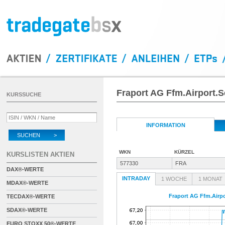
Fraport AG Ffm.Airport.
KURSSUCHE
INFORMATION
SUCHEN >
WKN
KÜRZEL
KURSLISTEN AKTIEN
577330
FRA
DAX®-WERTE
INTRADAY
1 WOCHE
1 MONAT
MDAX®-WERTE
Fraport AG Ffm.Airpo
TECDAX®-WERTE
SDAX®-WERTE
EURO STOXX 50®-WERTE