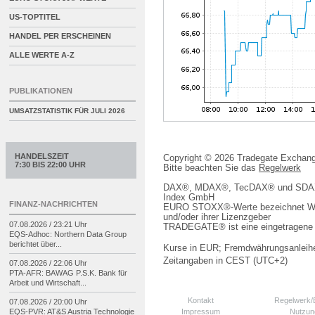
US-TOPTITEL
HANDEL PER ERSCHEINEN
ALLE WERTE A-Z
PUBLIKATIONEN
UMSATZSTATISTIK FÜR
JULI 2026
HANDELSZEIT
Copyright © 2026 Tradegate Excha
7:30 BIS 22:00 UHR
Bitte beachten Sie das
Regelwerk
DAX®, MDAX®, TecDAX® und SDAX® 
Index GmbH
FINANZ-NACHRICHTEN
EURO STOXX®-Werte bezeichnet We
und/oder ihrer Lizenzgeber
07.08.2026 / 23:21 Uhr
TRADEGATE® ist eine eingetragene 
EQS-
Adhoc: Northern Data Group
berichtet über...
Kurse in EUR; Fremdwährungsanleihe
Zeitangaben in CEST (UTC+2)
07.08.2026 / 22:06 Uhr
PTA-
AFR: BAWAG P.S.K. Bank für
Arbeit und Wirtschaft...
Kontakt
Regelwerk
07.08.2026 / 20:00 Uhr
Impressum
Nutzun
EQS-
PVR: AT&S Austria Technologie