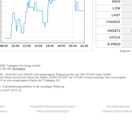
HIGH
LOW
LAST
CHANGE
UMSATZ
STÜCK
Ø-PREIS
Segment: 
 2026 Tradegate Exchange GmbH
en Sie das
Regelwerk
, TecDAX® und SDAX® sind eingetragene Markenzeichen der ISS STOXX Index GmbH
-Werte bezeichnet Werte der Marke „EURO STOXX“ der STOXX Limited und/oder ihrer Lizenzgeber
ist eine eingetragene Marke der Tradegate AG
; Fremdwährungsanleihen in der jeweiligen Währung
 in CEST (UTC+2)
takt
Regelwerk/Bekanntmachungen
Handelskalender
essum
Nutzungsbedingungen
Datenschutzerkläru