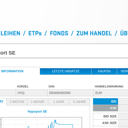
ort SE
INFORMATION
LETZTE UMSÄTZE
KAUFEN
VER
KÜRZEL
ISIN
HANDELSWÄHRUNG
HYQ
DE0005493365
EUR
AY
BID
1 WOCHE
1 MONAT
1 JAHR
5 JAHRE
ASK
Hypoport SE
BID SIZE
ASK SIZE