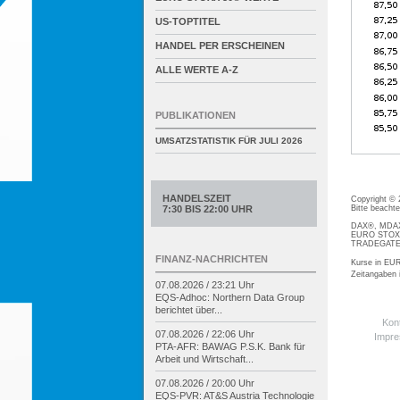
US-TOPTITEL
HANDEL PER ERSCHEINEN
ALLE WERTE A-Z
PUBLIKATIONEN
UMSATZSTATISTIK FÜR
JULI 2026
HANDELSZEIT
Copyright ©
Bitte beacht
7:30 BIS 22:00 UHR
DAX®, MDAX®
EURO STOXX®
TRADEGATE® 
FINANZ-NACHRICHTEN
Kurse in EUR
Zeitangaben
07.08.2026 / 23:21 Uhr
EQS-
Adhoc: Northern Data Group
berichtet über...
Kon
07.08.2026 / 22:06 Uhr
Impr
PTA-
AFR: BAWAG P.S.K. Bank für
Arbeit und Wirtschaft...
07.08.2026 / 20:00 Uhr
EQS-
PVR: AT&S Austria Technologie