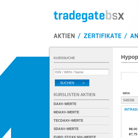
Hypop
KURSSUCHE
SUCHEN >
WKN
KURSLISTEN AKTIEN
549336
DAX®-WERTE
INTRAD
MDAX®-WERTE
TECDAX®-WERTE
SDAX®-WERTE
EURO STOXX 50®-WERTE