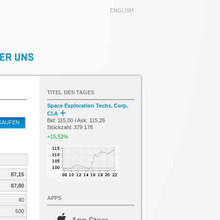
ENGLISH
TITEL DES TAGES
Space Exploration Techs. Corp.
Cl.A
Bid: 115,00 / Ask: 115,26
KAUFEN
Stückzahl: 379 178
+15,52%
87,15
87,80
APPS
40
500