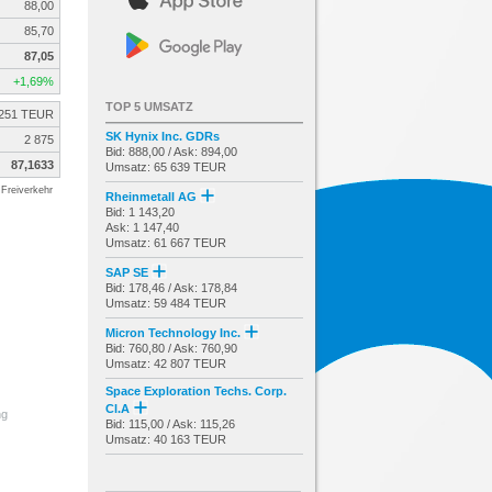
88,00
85,70
87,05
+1,69%
TOP 5 UMSATZ
251 TEUR
SK Hynix Inc. GDRs
2 875
Bid: 888,00 / Ask: 894,00
87,1633
Umsatz: 65 639 TEUR
Freiverkehr
Rheinmetall AG
Bid: 1 143,20
Ask: 1 147,40
Umsatz: 61 667 TEUR
SAP SE
Bid: 178,46 / Ask: 178,84
Umsatz: 59 484 TEUR
Micron Technology Inc.
Bid: 760,80 / Ask: 760,90
Umsatz: 42 807 TEUR
Space Exploration Techs. Corp.
Cl.A
ng
Bid: 115,00 / Ask: 115,26
Umsatz: 40 163 TEUR