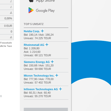
./.
./.
./.
0,00%
TOP 5 UMSATZ
0 EUR
Nvidia Corp.
0
Bid: 190,14 / Ask: 190,24
./.
Umsatz: 74 225 TEUR
Freiverkehr
Rheinmetall AG
dliche Taxe
Bid: 1 209,80
Ask: 1 214,60
Umsatz: 68 121 TEUR
Siemens Energy AG
Bid: 150,68 / Ask: 151,20
Umsatz: 59 690 TEUR
Micron Technology Inc.
Bid: 777,90 / Ask: 778,00
Umsatz: 57 402 TEUR
Infineon Technologies AG
Bid: 60,31 / Ask: 60,40
ng
Umsatz: 55 270 TEUR