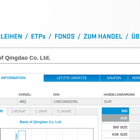
f Qingdao Co. Ltd.
INFORMATION
LETZTE UMSÄTZE
KAUFEN
VER
KÜRZEL
ISIN
HANDELSWÄHRUNG
4BQ
CNE100002391
EUR
HE
BID
1 MONAT
1 JAHR
5 JAHRE
ASK
Bank of Qingdao Co. Ltd.
BID SIZE
ASK SIZE