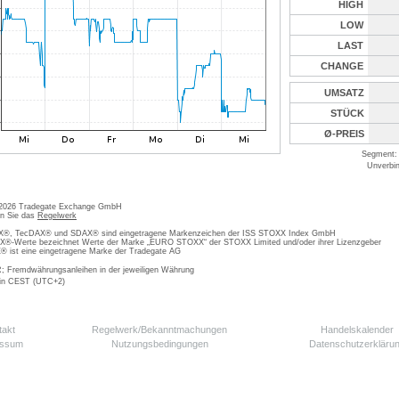
HIGH
LOW
LAST
CHANGE
UMSATZ
STÜCK
Ø-PREIS
Segment: 
Unverbin
 2026 Tradegate Exchange GmbH
en Sie das
Regelwerk
, TecDAX® und SDAX® sind eingetragene Markenzeichen der ISS STOXX Index GmbH
-Werte bezeichnet Werte der Marke „EURO STOXX“ der STOXX Limited und/oder ihrer Lizenzgeber
ist eine eingetragene Marke der Tradegate AG
; Fremdwährungsanleihen in der jeweiligen Währung
 in CEST (UTC+2)
takt
Regelwerk/Bekanntmachungen
Handelskalender
essum
Nutzungsbedingungen
Datenschutzerkläru