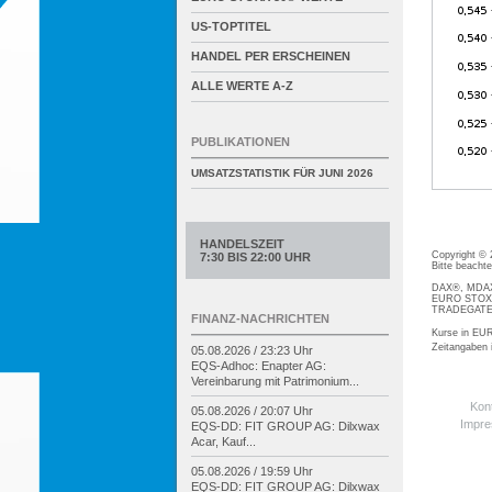
US-TOPTITEL
HANDEL PER ERSCHEINEN
ALLE WERTE A-Z
PUBLIKATIONEN
UMSATZSTATISTIK FÜR
JUNI 2026
HANDELSZEIT
Copyright ©
7:30 BIS 22:00 UHR
Bitte beacht
DAX®, MDAX®
EURO STOXX®
TRADEGATE® 
FINANZ-NACHRICHTEN
Kurse in EUR
Zeitangaben
05.08.2026 / 23:23 Uhr
EQS-
Adhoc: Enapter AG:
Vereinbarung mit Patrimonium...
Kon
05.08.2026 / 20:07 Uhr
Impr
EQS-
DD: FIT GROUP AG: Dilxwax
Acar, Kauf...
05.08.2026 / 19:59 Uhr
EQS-
DD: FIT GROUP AG: Dilxwax