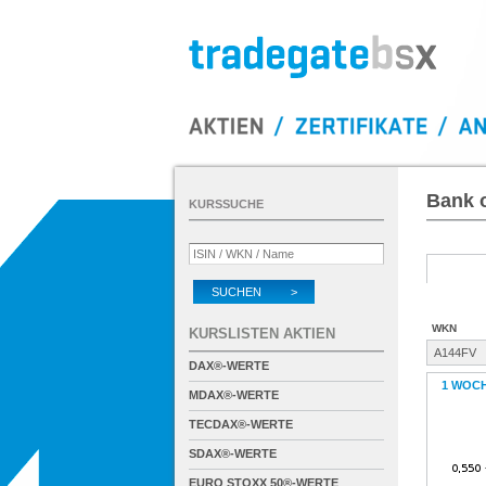
Bank o
KURSSUCHE
SUCHEN >
WKN
KURSLISTEN AKTIEN
A144FV
DAX®-WERTE
1 WOC
MDAX®-WERTE
TECDAX®-WERTE
SDAX®-WERTE
EURO STOXX 50®-WERTE