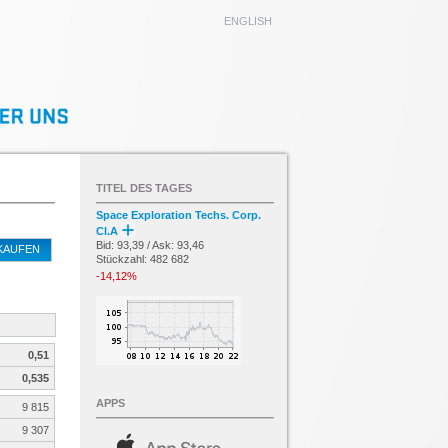
ENGLISH
TITEL DES TAGES
Space Exploration Techs. Corp.
Cl.A
Bid: 93,39 / Ask: 93,46
KAUFEN
Stückzahl: 482 682
-14,12%
0,51
0,535
APPS
9 815
9 307