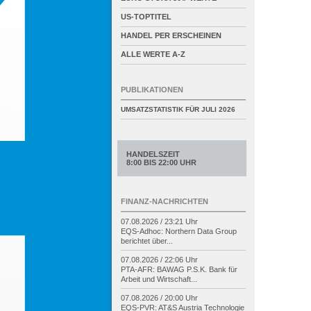
US-TOPTITEL
HANDEL PER ERSCHEINEN
ALLE WERTE A-Z
PUBLIKATIONEN
UMSATZSTATISTIK FÜR
JULI 2026
HANDELSZEIT
8:00 BIS 22:00 UHR
FINANZ-NACHRICHTEN
07.08.2026 / 23:21 Uhr
EQS-
Adhoc: Northern Data Group
berichtet über...
07.08.2026 / 22:06 Uhr
PTA-
AFR: BAWAG P.S.K. Bank für
Arbeit und Wirtschaft...
07.08.2026 / 20:00 Uhr
EQS-
PVR: AT&S Austria Technologie