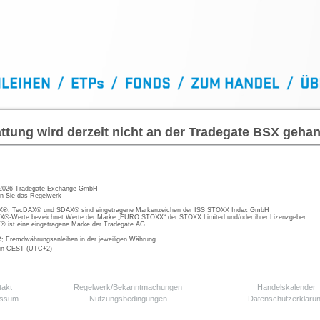
ttung wird derzeit nicht an der Tradegate BSX gehan
 2026 Tradegate Exchange GmbH
en Sie das
Regelwerk
, TecDAX® und SDAX® sind eingetragene Markenzeichen der ISS STOXX Index GmbH
-Werte bezeichnet Werte der Marke „EURO STOXX“ der STOXX Limited und/oder ihrer Lizenzgeber
ist eine eingetragene Marke der Tradegate AG
; Fremdwährungsanleihen in der jeweiligen Währung
 in CEST (UTC+2)
takt
Regelwerk/Bekanntmachungen
Handelskalender
essum
Nutzungsbedingungen
Datenschutzerkläru