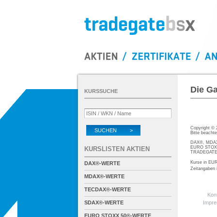
Die Ga
KURSSUCHE
Copyright ©
SUCHEN >
Bitte beacht
DAX®, MDAX®
EURO STOXX®
KURSLISTEN AKTIEN
TRADEGATE® 
Kurse in EUR
DAX®-WERTE
Zeitangaben
MDAX®-WERTE
TECDAX®-WERTE
Kon
SDAX®-WERTE
Impr
EURO STOXX 50®-WERTE