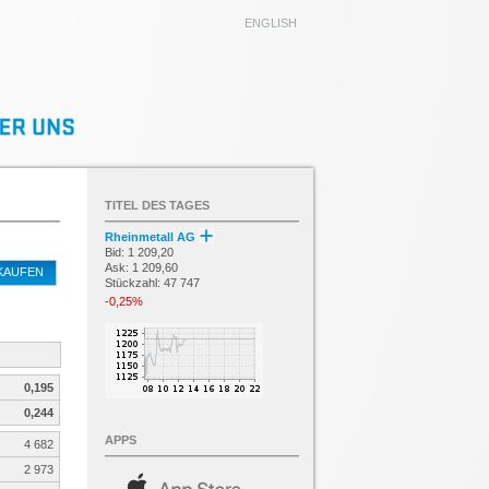
ENGLISH
TITEL DES TAGES
Rheinmetall AG
Bid: 1 209,20
Ask: 1 209,60
KAUFEN
Stückzahl: 47 747
-0,25%
0,195
0,244
APPS
4 682
2 973