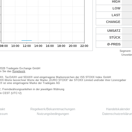
HIGH
LOW
LAST
CHANGE
UMSATZ
STÜCK
Ø-PREIS
Segment: 
Unverbin
 2026 Tradegate Exchange GmbH
en Sie das
Regelwerk
, TecDAX® und SDAX® sind eingetragene Markenzeichen der ISS STOXX Index GmbH
-Werte bezeichnet Werte der Marke „EURO STOXX“ der STOXX Limited und/oder ihrer Lizenzgeber
ist eine eingetragene Marke der Tradegate AG
; Fremdwährungsanleihen in der jeweiligen Währung
 in CEST (UTC+2)
takt
Regelwerk/Bekanntmachungen
Handelskalender
essum
Nutzungsbedingungen
Datenschutzerkläru