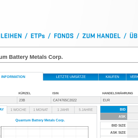
um Battery Metals Corp.
INFORMATION
LETZTE UMSÄTZE
KAUFEN
VER
KÜRZEL
ISIN
HANDELSWÄHRUNG
23B
CA74765C2022
EUR
AY
BID
1 WOCHE
1 MONAT
1 JAHR
5 JAHRE
ASK
Quantum Battery Metals Corp.
BID SIZE
ASK SIZE