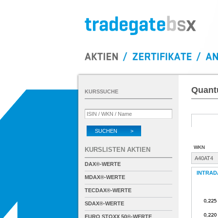
Quant
KURSSUCHE
SUCHEN >
WKN
KURSLISTEN AKTIEN
A40AT4
DAX®-WERTE
INTRAD
MDAX®-WERTE
TECDAX®-WERTE
SDAX®-WERTE
EURO STOXX 50®-WERTE