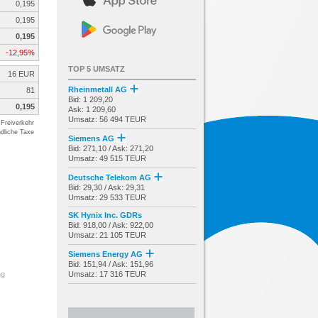
0,195
0,195
0,195
-12,95%
TOP 5 UMSATZ
16 EUR
Rheinmetall AG
81
Bid: 1 209,20
0,195
Ask: 1 209,60
Umsatz: 56 494 TEUR
Freiverkehr
dliche Taxe
Siemens AG
Bid: 271,10 / Ask: 271,20
Umsatz: 49 515 TEUR
Deutsche Telekom AG
Bid: 29,30 / Ask: 29,31
Umsatz: 29 533 TEUR
SK Hynix Inc. GDRs
Bid: 918,00 / Ask: 922,00
Umsatz: 21 105 TEUR
Siemens Energy AG
Bid: 151,94 / Ask: 151,96
Umsatz: 17 316 TEUR
ng