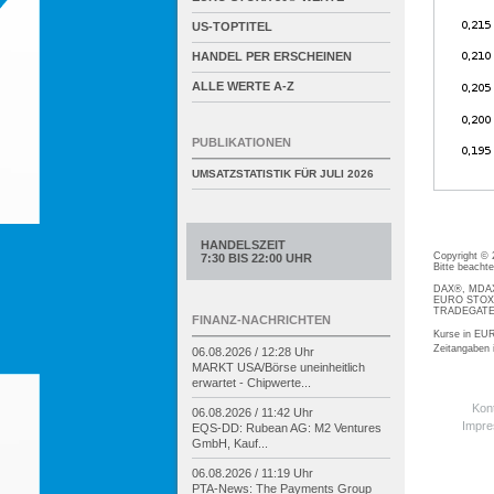
US-TOPTITEL
HANDEL PER ERSCHEINEN
ALLE WERTE A-Z
PUBLIKATIONEN
UMSATZSTATISTIK FÜR
JULI 2026
HANDELSZEIT
Copyright ©
7:30 BIS 22:00 UHR
Bitte beacht
DAX®, MDAX®
EURO STOXX®
TRADEGATE® 
FINANZ-NACHRICHTEN
Kurse in EUR
Zeitangaben
06.08.2026 / 12:28 Uhr
MARKT USA/
Börse uneinheitlich
erwartet -
Chipwerte...
Kon
06.08.2026 / 11:42 Uhr
Impr
EQS-
DD: Rubean AG: M2 Ventures
GmbH, Kauf...
06.08.2026 / 11:19 Uhr
PTA-
News: The Payments Group