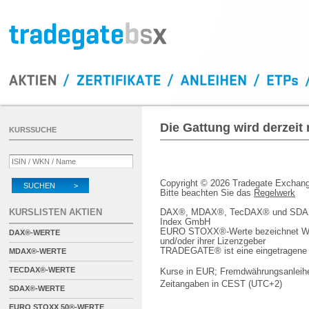
Die Gattung wird derzeit
KURSSUCHE
Copyright © 2026 Tradegate Excha
SUCHEN >
Bitte beachten Sie das
Regelwerk
KURSLISTEN AKTIEN
DAX®, MDAX®, TecDAX® und SDAX® 
Index GmbH
EURO STOXX®-Werte bezeichnet We
DAX®-WERTE
und/oder ihrer Lizenzgeber
TRADEGATE® ist eine eingetragene 
MDAX®-WERTE
TECDAX®-WERTE
Kurse in EUR; Fremdwährungsanleihe
Zeitangaben in CEST (UTC+2)
SDAX®-WERTE
EURO STOXX 50®-WERTE