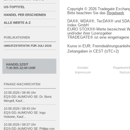
US-TOPTITEL
Copyright © 2026 Tradegate Excha
Bitte beachten Sie das
Regelwerk
HANDEL PER ERSCHEINEN
DAX®, MDAX®, TecDAX® und SDAX® 
ALLE WERTE A-Z
Index GmbH
EURO STOXX®-Werte bezeichnet We
und/oder ihrer Lizenzgeber
TRADEGATE® ist eine eingetragene 
PUBLIKATIONEN
Kurse in EUR; Fremdwährungsanleihe
UMSATZSTATISTIK FÜR
JULI 2026
Zeitangaben in CEST (UTC+2)
HANDELSZEIT
Kontakt
Regelwerk
7:30 BIS 22:00 UHR
Impressum
Nutzun
FINANZ-NACHRICHTEN
10.08.2026 / 08:46 Uhr
EQS-
DD: AUMOVIO SE: Dr. Boris
Mergell, Kauf...
10.08.2026 / 08:43 Uhr
EQS-
DD: AUMOVIO SE: Ingo
Holstein, Kauf...
10.08.2026 / 08:37 Uhr
EQS-
DD: AUMOVIO SE: Philipp von