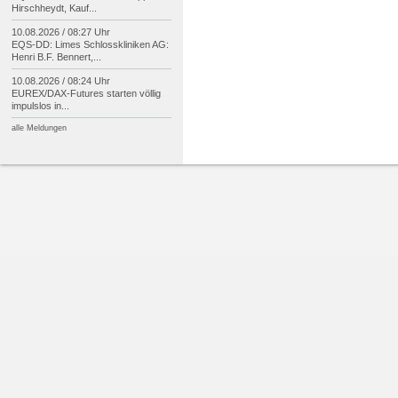
Hirschheydt, Kauf...
10.08.2026 / 08:27 Uhr
EQS-
DD: Limes Schlosskliniken AG:
Henri B.F. Bennert,...
10.08.2026 / 08:24 Uhr
EUREX/
DAX-
Futures starten völlig
impulslos in...
alle Meldungen