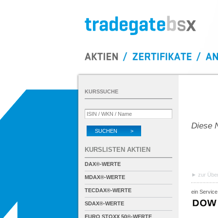
KURSSUCHE
Diese N
SUCHEN >
KURSLISTEN AKTIEN
DAX®-WERTE
zur Über
MDAX®-WERTE
TECDAX®-WERTE
ein Service
SDAX®-WERTE
EURO STOXX 50®-WERTE