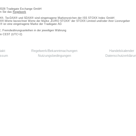
 2026 Tradegate Exchange GmbH
en Sie das
Regelwerk
, TecDAX® und SDAX® sind eingetragene Markenzeichen der ISS STOXX Index GmbH
-Werte bezeichnet Werte der Marke „EURO STOXX“ der STOXX Limited und/oder ihrer Lizenzgeber
ist eine eingetragene Marke der Tradegate AG
; Fremdwährungsanleihen in der jeweiligen Währung
 in CEST (UTC+2)
takt
Regelwerk/Bekanntmachungen
Handelskalender
essum
Nutzungsbedingungen
Datenschutzerkläru