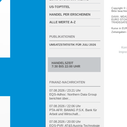
US-TOPTITEL
Copyright ©
Bitte beacht
HANDEL PER ERSCHEINEN
DAX®, MDAX®
EURO STOXX®
ALLE WERTE A-Z
TRADEGATE® 
Kurse in EUR
Zeitangaben
PUBLIKATIONEN
UMSATZSTATISTIK FÜR
JULI 2026
Kon
Impr
HANDELSZEIT
7:30 BIS 22:00 UHR
FINANZ-NACHRICHTEN
07.08.2026 / 23:21 Uhr
EQS-
Adhoc: Northern Data Group
berichtet über...
07.08.2026 / 22:06 Uhr
PTA-
AFR: BAWAG P.S.K. Bank für
Arbeit und Wirtschaft...
07.08.2026 / 20:00 Uhr
EQS-
PVR: AT&S Austria Technologie