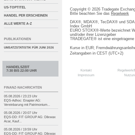
US-TOPTITEL
Copyright © 2026 Tradegate Excha
Bitte beachten Sie das
Regelwerk
HANDEL PER ERSCHEINEN
DAX®, MDAX®, TecDAX® und SDAX® 
ALLE WERTE A-Z
Index GmbH
EURO STOXX®-Werte bezeichnet We
und/oder ihrer Lizenzgeber
TRADEGATE® ist eine eingetragene 
PUBLIKATIONEN
Kurse in EUR; Fremdwährungsanleihe
UMSATZSTATISTIK FÜR
JUNI 2026
Zeitangaben in CEST (UTC+2)
HANDELSZEIT
Kontakt
Regelwerk
7:30 BIS 22:00 UHR
Impressum
Nutzun
FINANZ-NACHRICHTEN
05.08.2026 / 23:23 Uhr
EQS-
Adhoc: Enapter AG:
Vereinbarung mit Patrimonium...
05.08.2026 / 20:07 Uhr
EQS-
DD: FIT GROUP AG: Dilxwax
Acar, Kauf...
05.08.2026 / 19:59 Uhr
EQS-
DD: FIT GROUP AG: Dilxwax