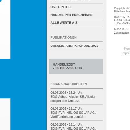
US-TOPTITEL
Copyright ©
Bitte beacht
HANDEL PER ERSCHEINEN
DAX®, MDAX®
EURO STOXX®
ALLE WERTE A-Z
TRADEGATE® 
Kurse in EUR
Zeitangaben
PUBLIKATIONEN
UMSATZSTATISTIK FÜR
JULI 2026
Kon
Impr
HANDELSZEIT
7:30 BIS 22:00 UHR
FINANZ-NACHRICHTEN
06.08.2026 / 18:24 Uhr
EQS-
Adhoc: Allgeier SE: Allgeier
steigert den Umsatz...
06.08.2026 / 18:17 Uhr
EQS-
PVR: HELIOS SOLAR AG:
Veröffentlichung gemäß...
06.08.2026 / 18:14 Uhr
EQS-
PVR: HELIOS SOLAR AG: