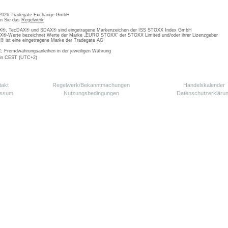
 2026 Tradegate Exchange GmbH
en Sie das
Regelwerk
, TecDAX® und SDAX® sind eingetragene Markenzeichen der ISS STOXX Index GmbH
-Werte bezeichnet Werte der Marke „EURO STOXX“ der STOXX Limited und/oder ihrer Lizenzgeber
ist eine eingetragene Marke der Tradegate AG
; Fremdwährungsanleihen in der jeweiligen Währung
 in CEST (UTC+2)
takt
Regelwerk/Bekanntmachungen
Handelskalender
essum
Nutzungsbedingungen
Datenschutzerkläru