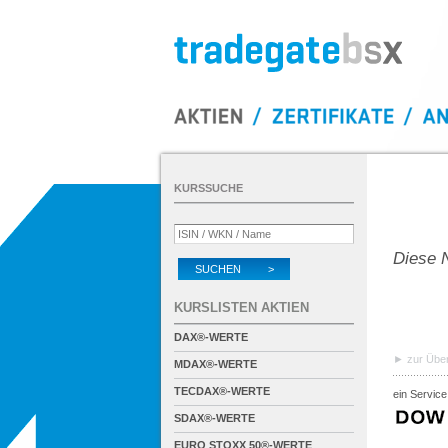
KURSSUCHE
Diese N
SUCHEN >
KURSLISTEN AKTIEN
DAX®-WERTE
zur Über
MDAX®-WERTE
TECDAX®-WERTE
ein Service
SDAX®-WERTE
EURO STOXX 50®-WERTE