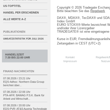
US-TOPTITEL
Copyright © 2026 Tradegate Excha
Bitte beachten Sie das
Regelwerk
HANDEL PER ERSCHEINEN
DAX®, MDAX®, TecDAX® und SDAX® 
ALLE WERTE A-Z
Index GmbH
EURO STOXX®-Werte bezeichnet We
und/oder ihrer Lizenzgeber
TRADEGATE® ist eine eingetragene 
PUBLIKATIONEN
Kurse in EUR; Fremdwährungsanleihe
UMSATZSTATISTIK FÜR
JULI 2026
Zeitangaben in CEST (UTC+2)
HANDELSZEIT
Kontakt
Regelwerk
7:30 BIS 22:00 UHR
Impressum
Nutzun
FINANZ-NACHRICHTEN
07.08.2026 / 23:21 Uhr
EQS-
Adhoc: Northern Data Group
berichtet über...
07.08.2026 / 22:06 Uhr
PTA-
AFR: BAWAG P.S.K. Bank für
Arbeit und Wirtschaft...
07.08.2026 / 20:00 Uhr
EQS-
PVR: AT&S Austria Technologie