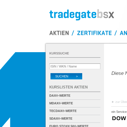
KURSSUCHE
Diese N
SUCHEN >
KURSLISTEN AKTIEN
DAX®-WERTE
zur Über
MDAX®-WERTE
TECDAX®-WERTE
ein Service
SDAX®-WERTE
EURO STOXX 50®-WERTE