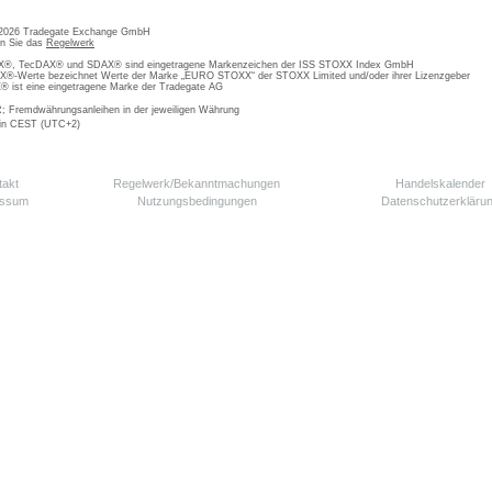
 2026 Tradegate Exchange GmbH
en Sie das
Regelwerk
, TecDAX® und SDAX® sind eingetragene Markenzeichen der ISS STOXX Index GmbH
-Werte bezeichnet Werte der Marke „EURO STOXX“ der STOXX Limited und/oder ihrer Lizenzgeber
ist eine eingetragene Marke der Tradegate AG
; Fremdwährungsanleihen in der jeweiligen Währung
 in CEST (UTC+2)
takt
Regelwerk/Bekanntmachungen
Handelskalender
essum
Nutzungsbedingungen
Datenschutzerkläru