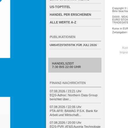
US-TOPTITEL
Copyright ©
Bitte beacht
HANDEL PER ERSCHEINEN
DAX®, MDAX®
EURO STOXX®
ALLE WERTE A-Z
TRADEGATE® 
Kurse in EUR
Zeitangaben
PUBLIKATIONEN
UMSATZSTATISTIK FÜR
JULI 2026
Kon
Impr
HANDELSZEIT
7:30 BIS 22:00 UHR
FINANZ-NACHRICHTEN
07.08.2026 / 23:21 Uhr
EQS-
Adhoc: Northern Data Group
berichtet über...
07.08.2026 / 22:06 Uhr
PTA-
AFR: BAWAG P.S.K. Bank für
Arbeit und Wirtschaft...
07.08.2026 / 20:00 Uhr
EQS-
PVR: AT&S Austria Technologie