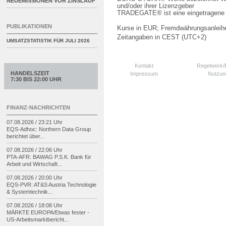
NEUEMISSIONEN VOR ZINSLAUF
und/oder ihrer Lizenzgeber
TRADEGATE® ist eine eingetragene 
PUBLIKATIONEN
Kurse in EUR; Fremdwährungsanleihe
Zeitangaben in CEST (UTC+2)
UMSATZSTATISTIK FÜR
JULI 2026
Kontakt
Regelwerk
HANDELSZEIT
Impressum
Nutzun
7:30 BIS 22:00 UHR
FINANZ-NACHRICHTEN
07.08.2026 / 23:21 Uhr
EQS-
Adhoc: Northern Data Group
berichtet über...
07.08.2026 / 22:06 Uhr
PTA-
AFR: BAWAG P.S.K. Bank für
Arbeit und Wirtschaft...
07.08.2026 / 20:00 Uhr
EQS-
PVR: AT&S Austria Technologie
& Systemtechnik...
07.08.2026 / 18:08 Uhr
MÄRKTE EUROPA/
Etwas fester -
US-
Arbeitsmarktbericht...