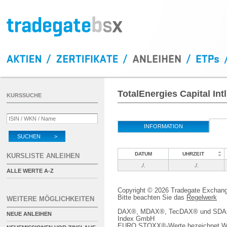
TotalEnergies Capital In
KURSSUCHE
INFORMATION
SUCHEN >
DATUM
UHRZEIT
KURSLISTE ANLEIHEN
./.
./.
ALLE WERTE A-Z
Copyright © 2026 Tradegate Excha
Bitte beachten Sie das
Regelwerk
WEITERE MÖGLICHKEITEN
DAX®, MDAX®, TecDAX® und SDAX® 
NEUE ANLEIHEN
Index GmbH
EURO STOXX®-Werte bezeichnet We