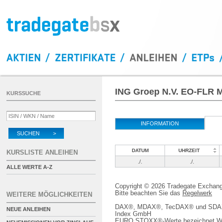
ING Groep N.V. EO-FLR M
KURSSUCHE
INFORMATION
SUCHEN >
DATUM
UHRZEIT
KURSLISTE ANLEIHEN
./.
./.
ALLE WERTE A-Z
Copyright © 2026 Tradegate Excha
Bitte beachten Sie das
Regelwerk
WEITERE MÖGLICHKEITEN
DAX®, MDAX®, TecDAX® und SDAX® 
NEUE ANLEIHEN
Index GmbH
EURO STOXX®-Werte bezeichnet We