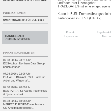
NEUEMISSIONEN VOR ZINSLAUF
und/oder ihrer Lizenzgeber
TRADEGATE® ist eine eingetragene 
PUBLIKATIONEN
Kurse in EUR; Fremdwährungsanleihe
Zeitangaben in CEST (UTC+2)
UMSATZSTATISTIK FÜR
JULI 2026
Kontakt
Regelwerk
HANDELSZEIT
Impressum
Nutzun
7:30 BIS 22:00 UHR
FINANZ-NACHRICHTEN
07.08.2026 / 23:21 Uhr
EQS-
Adhoc: Northern Data Group
berichtet über...
07.08.2026 / 22:06 Uhr
PTA-
AFR: BAWAG P.S.K. Bank für
Arbeit und Wirtschaft...
07.08.2026 / 20:00 Uhr
EQS-
PVR: AT&S Austria Technologie
& Systemtechnik...
07.08.2026 / 18:08 Uhr
MÄRKTE EUROPA/
Etwas fester -
US-
Arbeitsmarktbericht...