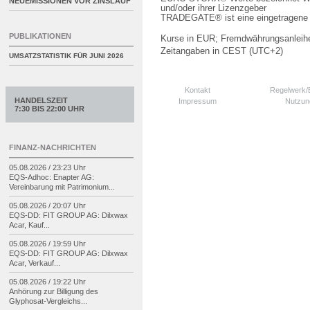
NEUEMISSIONEN VOR ZINSLAUF
und/oder ihrer Lizenzgeber
TRADEGATE® ist eine eingetragene 
PUBLIKATIONEN
Kurse in EUR; Fremdwährungsanleihe
Zeitangaben in CEST (UTC+2)
UMSATZSTATISTIK FÜR
JUNI 2026
Kontakt
Regelwerk
HANDELSZEIT
Impressum
Nutzun
7:30 BIS 22:00 UHR
FINANZ-NACHRICHTEN
05.08.2026 / 23:23 Uhr
EQS-
Adhoc: Enapter AG:
Vereinbarung mit Patrimonium...
05.08.2026 / 20:07 Uhr
EQS-
DD: FIT GROUP AG: Dilxwax
Acar, Kauf...
05.08.2026 / 19:59 Uhr
EQS-
DD: FIT GROUP AG: Dilxwax
Acar, Verkauf...
05.08.2026 / 19:22 Uhr
Anhörung zur Billigung des
Glyphosat-
Vergleichs...