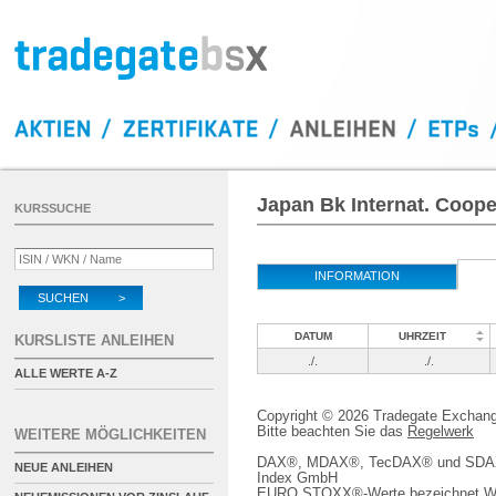
Japan Bk Internat. Coop
KURSSUCHE
INFORMATION
SUCHEN >
DATUM
UHRZEIT
KURSLISTE ANLEIHEN
./.
./.
ALLE WERTE A-Z
Copyright © 2026 Tradegate Excha
Bitte beachten Sie das
Regelwerk
WEITERE MÖGLICHKEITEN
DAX®, MDAX®, TecDAX® und SDAX® 
NEUE ANLEIHEN
Index GmbH
EURO STOXX®-Werte bezeichnet We