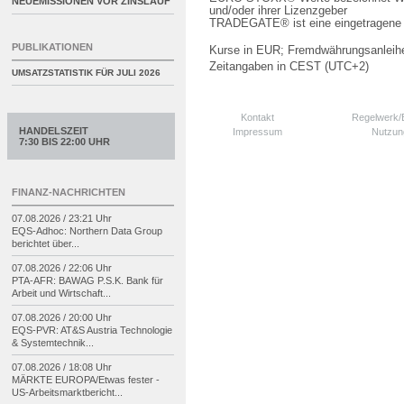
NEUEMISSIONEN VOR ZINSLAUF
und/oder ihrer Lizenzgeber
TRADEGATE® ist eine eingetragene 
PUBLIKATIONEN
Kurse in EUR; Fremdwährungsanleihe
Zeitangaben in CEST (UTC+2)
UMSATZSTATISTIK FÜR
JULI 2026
Kontakt
Regelwerk
HANDELSZEIT
Impressum
Nutzun
7:30 BIS 22:00 UHR
FINANZ-NACHRICHTEN
07.08.2026 / 23:21 Uhr
EQS-
Adhoc: Northern Data Group
berichtet über...
07.08.2026 / 22:06 Uhr
PTA-
AFR: BAWAG P.S.K. Bank für
Arbeit und Wirtschaft...
07.08.2026 / 20:00 Uhr
EQS-
PVR: AT&S Austria Technologie
& Systemtechnik...
07.08.2026 / 18:08 Uhr
MÄRKTE EUROPA/
Etwas fester -
US-
Arbeitsmarktbericht...