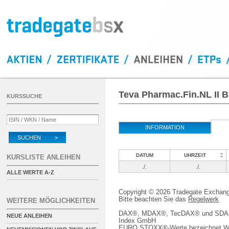
Teva Pharmac.Fin.NL II B
KURSSUCHE
INFORMATION
SUCHEN >
DATUM
UHRZEIT
KURSLISTE ANLEIHEN
./.
./.
ALLE WERTE A-Z
Copyright © 2026 Tradegate Excha
Bitte beachten Sie das
Regelwerk
WEITERE MÖGLICHKEITEN
DAX®, MDAX®, TecDAX® und SDAX® 
NEUE ANLEIHEN
Index GmbH
EURO STOXX®-Werte bezeichnet We