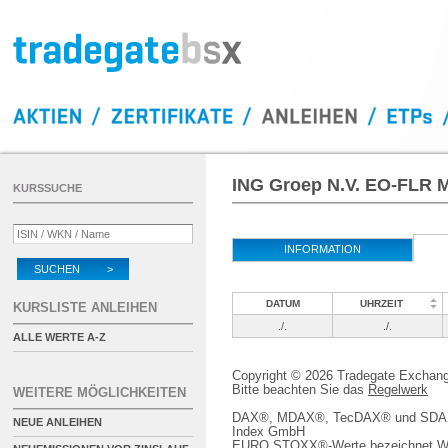
ING Groep N.V. EO-FLR Me
KURSSUCHE
INFORMATION
SUCHEN >
DATUM
UHRZEIT
KURSLISTE ANLEIHEN
./.
./.
ALLE WERTE A-Z
Copyright © 2026 Tradegate Excha
Bitte beachten Sie das
Regelwerk
WEITERE MÖGLICHKEITEN
DAX®, MDAX®, TecDAX® und SDAX® 
NEUE ANLEIHEN
Index GmbH
EURO STOXX®-Werte bezeichnet We