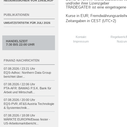
NEUEMISSIONEN VOR ZINSLAUF
und/oder ihrer Lizenzgeber
TRADEGATE® ist eine eingetragene 
PUBLIKATIONEN
Kurse in EUR; Fremdwährungsanleihe
Zeitangaben in CEST (UTC+2)
UMSATZSTATISTIK FÜR
JULI 2026
Kontakt
Regelwerk
HANDELSZEIT
Impressum
Nutzun
7:30 BIS 22:00 UHR
FINANZ-NACHRICHTEN
07.08.2026 / 23:21 Uhr
EQS-
Adhoc: Northern Data Group
berichtet über...
07.08.2026 / 22:06 Uhr
PTA-
AFR: BAWAG P.S.K. Bank für
Arbeit und Wirtschaft...
07.08.2026 / 20:00 Uhr
EQS-
PVR: AT&S Austria Technologie
& Systemtechnik...
07.08.2026 / 18:08 Uhr
MÄRKTE EUROPA/
Etwas fester -
US-
Arbeitsmarktbericht...