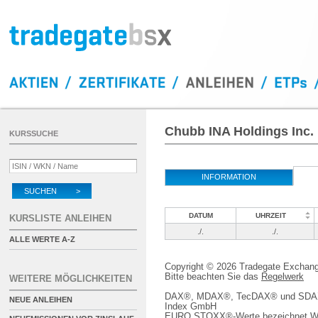
Chubb INA Holdings Inc.
KURSSUCHE
INFORMATION
SUCHEN >
DATUM
UHRZEIT
KURSLISTE ANLEIHEN
./.
./.
ALLE WERTE A-Z
Copyright © 2026 Tradegate Excha
Bitte beachten Sie das
Regelwerk
WEITERE MÖGLICHKEITEN
DAX®, MDAX®, TecDAX® und SDAX® 
NEUE ANLEIHEN
Index GmbH
EURO STOXX®-Werte bezeichnet We