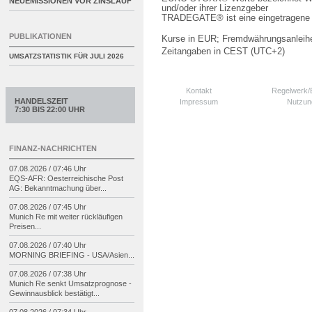
NEUEMISSIONEN VOR ZINSLAUF
und/oder ihrer Lizenzgeber
TRADEGATE® ist eine eingetragene 
PUBLIKATIONEN
Kurse in EUR; Fremdwährungsanleihe
Zeitangaben in CEST (UTC+2)
UMSATZSTATISTIK FÜR
JULI 2026
Kontakt
Regelwerk
HANDELSZEIT
Impressum
Nutzun
7:30 BIS 22:00 UHR
FINANZ-NACHRICHTEN
07.08.2026 / 07:46 Uhr
EQS-
AFR: Oesterreichische Post
AG: Bekanntmachung über...
07.08.2026 / 07:45 Uhr
Munich Re mit weiter rückläufigen
Preisen...
07.08.2026 / 07:40 Uhr
MORNING BRIEFING -
USA/
Asien...
07.08.2026 / 07:38 Uhr
Munich Re senkt Umsatzprognose -
Gewinnausblick bestätigt...