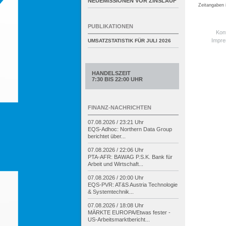
NEUEMISSIONEN VOR ZINSLAUF
Zeitangaben
PUBLIKATIONEN
Kon
Impr
UMSATZSTATISTIK FÜR
JULI 2026
HANDELSZEIT
7:30 BIS 22:00 UHR
FINANZ-NACHRICHTEN
07.08.2026 / 23:21 Uhr
EQS-
Adhoc: Northern Data Group
berichtet über...
07.08.2026 / 22:06 Uhr
PTA-
AFR: BAWAG P.S.K. Bank für
Arbeit und Wirtschaft...
07.08.2026 / 20:00 Uhr
EQS-
PVR: AT&S Austria Technologie
& Systemtechnik...
07.08.2026 / 18:08 Uhr
MÄRKTE EUROPA/
Etwas fester -
US-
Arbeitsmarktbericht...