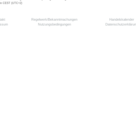
 in CEST (UTC+2)
takt
Regelwerk/Bekanntmachungen
Handelskalender
essum
Nutzungsbedingungen
Datenschutzerkläru