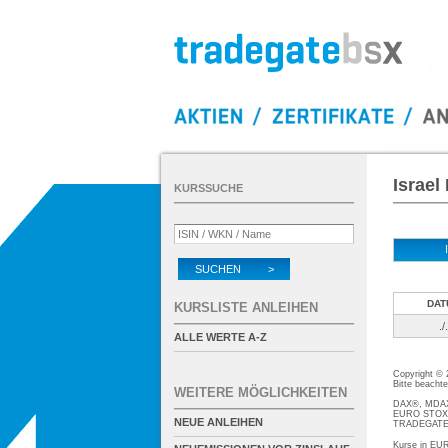
Israe
KURSSUCHE
SUCHEN >
DAT
KURSLISTE ANLEIHEN
./.
ALLE WERTE A-Z
Copyright ©
Bitte beacht
WEITERE MÖGLICHKEITEN
DAX®, MDAX®
EURO STOXX®
NEUE ANLEIHEN
TRADEGATE® 
Kurse in EUR