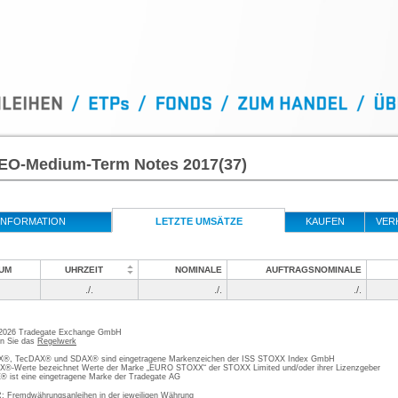
l EO-Medium-Term Notes 2017(37)
INFORMATION
LETZTE UMSÄTZE
KAUFEN
VER
UM
UHRZEIT
NOMINALE
AUFTRAGSNOMINALE
./.
./.
./.
 2026 Tradegate Exchange GmbH
en Sie das
Regelwerk
, TecDAX® und SDAX® sind eingetragene Markenzeichen der ISS STOXX Index GmbH
-Werte bezeichnet Werte der Marke „EURO STOXX“ der STOXX Limited und/oder ihrer Lizenzgeber
ist eine eingetragene Marke der Tradegate AG
; Fremdwährungsanleihen in der jeweiligen Währung