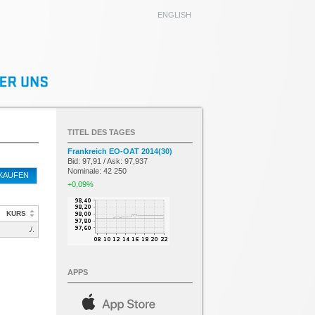
ENGLISH
TITEL DES TAGES
Frankreich EO-OAT 2014(30)
Bid: 97,91 / Ask: 97,937
Nominale: 42 250
KAUFEN
+0,09%
KURS
./.
APPS