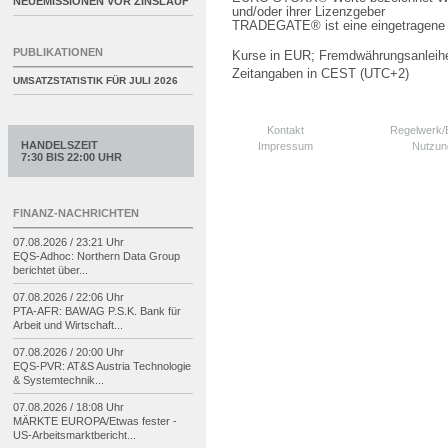
NEUEMISSIONEN VOR ZINSLAUF
und/oder ihrer Lizenzgeber
TRADEGATE® ist eine eingetragene 
PUBLIKATIONEN
Kurse in EUR; Fremdwährungsanleihe
Zeitangaben in CEST (UTC+2)
UMSATZSTATISTIK FÜR
JULI 2026
Kontakt
Regelwerk
HANDELSZEIT
Impressum
Nutzun
7:30 BIS 22:00 UHR
FINANZ-NACHRICHTEN
07.08.2026 / 23:21 Uhr
EQS-
Adhoc: Northern Data Group
berichtet über...
07.08.2026 / 22:06 Uhr
PTA-
AFR: BAWAG P.S.K. Bank für
Arbeit und Wirtschaft...
07.08.2026 / 20:00 Uhr
EQS-
PVR: AT&S Austria Technologie
& Systemtechnik...
07.08.2026 / 18:08 Uhr
MÄRKTE EUROPA/
Etwas fester -
US-
Arbeitsmarktbericht...