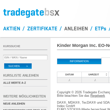
Kinder Morgan Inc. EO-N
KURSSUCHE
INFORMATION
SUCHEN >
DATUM
UHRZEIT
KURSLISTE ANLEIHEN
./.
./.
ALLE WERTE A-Z
Copyright © 2026 Tradegate Excha
Bitte beachten Sie das
Regelwerk
WEITERE MÖGLICHKEITEN
DAX®, MDAX®, TecDAX® und SDAX® 
NEUE ANLEIHEN
Index GmbH
EURO STOXX®-Werte bezeichnet We