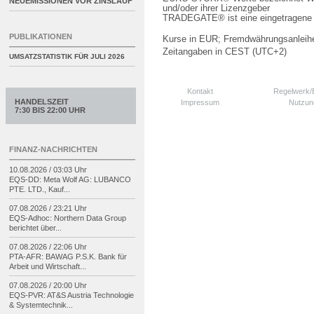
NEUEMISSIONEN VOR ZINSLAUF
und/oder ihrer Lizenzgeber
TRADEGATE® ist eine eingetragene 
PUBLIKATIONEN
Kurse in EUR; Fremdwährungsanleihe
Zeitangaben in CEST (UTC+2)
UMSATZSTATISTIK FÜR
JULI 2026
Kontakt
Regelwerk
HANDELSZEIT
Impressum
Nutzun
7:30 BIS 22:00 UHR
FINANZ-NACHRICHTEN
10.08.2026 / 03:03 Uhr
EQS-
DD: Meta Wolf AG: LUBANCO
PTE. LTD., Kauf...
07.08.2026 / 23:21 Uhr
EQS-
Adhoc: Northern Data Group
berichtet über...
07.08.2026 / 22:06 Uhr
PTA-
AFR: BAWAG P.S.K. Bank für
Arbeit und Wirtschaft...
07.08.2026 / 20:00 Uhr
EQS-
PVR: AT&S Austria Technologie
& Systemtechnik...