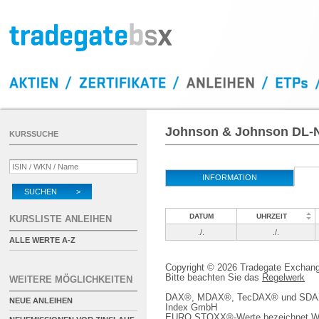
Johnson & Johnson DL-N
KURSSUCHE
INFORMATION
SUCHEN >
DATUM
UHRZEIT
KURSLISTE ANLEIHEN
./.
./.
ALLE WERTE A-Z
Copyright © 2026 Tradegate Excha
Bitte beachten Sie das
Regelwerk
WEITERE MÖGLICHKEITEN
DAX®, MDAX®, TecDAX® und SDAX® 
NEUE ANLEIHEN
Index GmbH
EURO STOXX®-Werte bezeichnet We