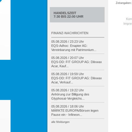
Zeitangaben
HANDELSZEIT
7:30 BIS 22:00 UHR
Kon
Impr
FINANZ-NACHRICHTEN
05.08.2026 / 23:23 Uhr
EQS-
Adhoc: Enapter AG:
Vereinbarung mit Patrimonium...
05.08.2026 / 20:07 Uhr
EQS-
DD: FIT GROUP AG: Dilxwax
Acar, Kauf...
05.08.2026 / 19:59 Uhr
EQS-
DD: FIT GROUP AG: Dilxwax
Acar, Verkauf...
05.08.2026 / 19:22 Uhr
Anhörung zur Billigung des
Glyphosat-
Vergleichs...
05.08.2026 / 18:06 Uhr
MÄRKTE EUROPA/
Börsen legen
Pause ein -
Infineon...
alle Meldungen