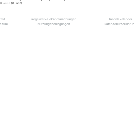
 in CEST (UTC+2)
takt
Regelwerk/Bekanntmachungen
Handelskalender
essum
Nutzungsbedingungen
Datenschutzerkläru