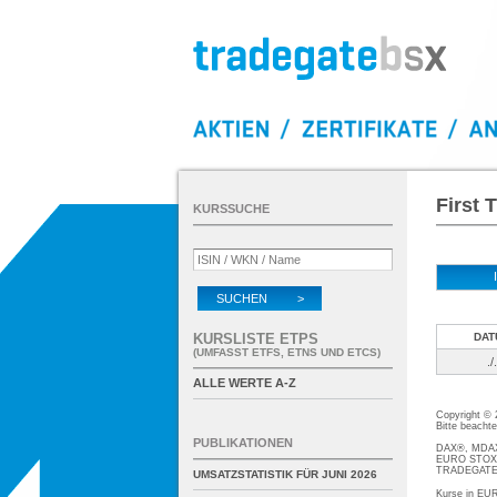
First
KURSSUCHE
SUCHEN >
KURSLISTE ETPS
DAT
(UMFASST ETFS, ETNS UND ETCS)
./.
ALLE WERTE A-Z
Copyright ©
Bitte beacht
PUBLIKATIONEN
DAX®, MDAX®
EURO STOXX®
TRADEGATE® 
UMSATZSTATISTIK FÜR
JUNI 2026
Kurse in EUR