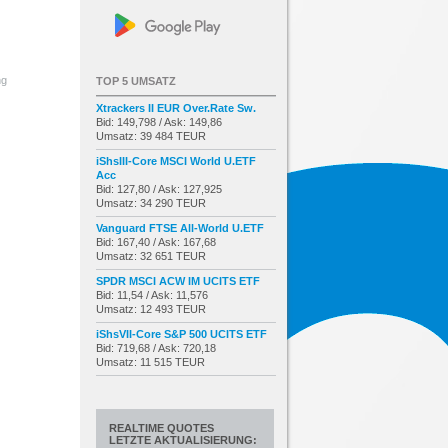
ng
TOP 5 UMSATZ
Xtrackers II EUR Over.Rate Sw.
Bid: 149,798 / Ask: 149,86
Umsatz: 39 484 TEUR
iShsIII-Core MSCI World U.ETF
Acc
Bid: 127,80 / Ask: 127,925
Umsatz: 34 290 TEUR
Vanguard FTSE All-World U.ETF
Bid: 167,40 / Ask: 167,68
Umsatz: 32 651 TEUR
SPDR MSCI ACW IM UCITS ETF
Bid: 11,54 / Ask: 11,576
Umsatz: 12 493 TEUR
iShsVII-Core S&P 500 UCITS ETF
Bid: 719,68 / Ask: 720,18
Umsatz: 11 515 TEUR
REALTIME QUOTES
LETZTE AKTUALISIERUNG: