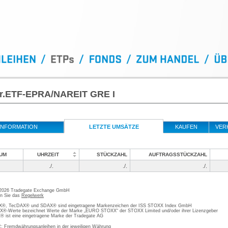
 Tr.ETF-EPRA/NAREIT GRE I
INFORMATION
LETZTE UMSÄTZE
KAUFEN
VER
UM
UHRZEIT
STÜCKZAHL
AUFTRAGSSTÜCKZAHL
./.
./.
./.
 2026 Tradegate Exchange GmbH
en Sie das
Regelwerk
, TecDAX® und SDAX® sind eingetragene Markenzeichen der ISS STOXX Index GmbH
-Werte bezeichnet Werte der Marke „EURO STOXX“ der STOXX Limited und/oder ihrer Lizenzgeber
ist eine eingetragene Marke der Tradegate AG
; Fremdwährungsanleihen in der jeweiligen Währung